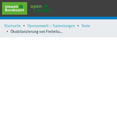
erweiterte Suche
Startseite
Openumwelt :: Sammlungen
Texte
Browse
Ökobilanzierung von Freileitungen, Land- und Seekabeln im Höchstspannungsbereich in Deutschland
Sammlungen
Schlagwörter