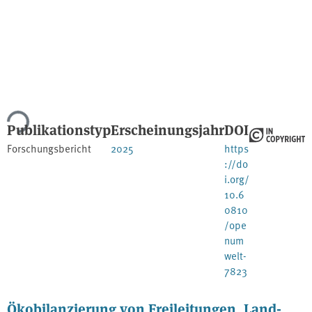
Lade...
Publikationstyp
Erscheinungsjahr
DOI
Forschungsbericht
2025
https
://do
i.org/
10.6
0810
/ope
num
welt-
7823
Ökobilanzierung von Freileitungen, Land-