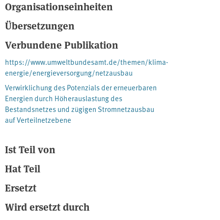
Organisationseinheiten
einzusetzenden Leitungstechniken getroffen. Die möglichen
ökologischen Folgen des Um- und Ausbaus des Stromnetzes
Übersetzungen
wurden in Deutschland bisher nicht systematisch im Sinne einer
Lebenszyklusbetrachtung der verschiedenen Neubautechniken
Verbundene Publikation
untersucht. Diese Lücke wird mit diesem Vorhaben geschlossen.
https://www.umweltbundesamt.de/themen/klima-
Politische Entscheidungsträger können damit die im Rahmen der
energie/energieversorgung/netzausbau
Ökobilanzierung untersuchten Umweltwirkungen stärker in die
Diskussion und Ausgestaltung des Netzausbaus einbringen.
Verwirklichung des Potenzials der erneuerbaren
Energien durch Höherauslastung des
Bestandsnetzes und zügigen Stromnetzausbau
auf Verteilnetzebene
Ist Teil von
Hat Teil
Ersetzt
Wird ersetzt durch