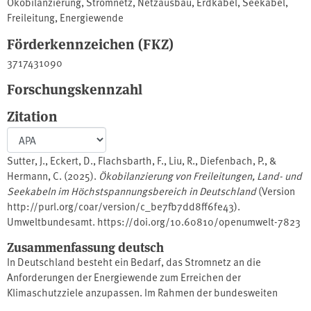
Ökobilanzierung
,
Stromnetz
,
Netzausbau
,
Erdkabel
,
Seekabel
,
Freileitung
,
Energiewende
Förderkennzeichen (FKZ)
3717431090
Forschungskennzahl
Zitation
Sutter, J., Eckert, D., Flachsbarth, F., Liu, R., Diefenbach, P., &
Hermann, C. (2025).
Ökobilanzierung von Freileitungen, Land- und
Seekabeln im Höchstspannungsbereich in Deutschland
(Version
http://purl.org/coar/version/c_be7fb7dd8ff6fe43).
Umweltbundesamt. https://doi.org/10.60810/openumwelt-7823
Zusammenfassung deutsch
In Deutschland besteht ein Bedarf, das Stromnetz an die
Anforderungen der Energiewende zum Erreichen der
Klimaschutzziele anzupassen. Im Rahmen der bundesweiten
Netzentwicklungsplanung werden Entscheidungen über die