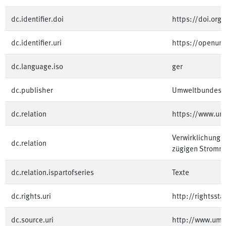
dc.identifier.doi
https://doi.or
dc.identifier.uri
https://openum
dc.language.iso
ger
dc.publisher
Umweltbundesa
dc.relation
https://www.um
Verwirklichung 
dc.relation
zügigen Stromn
dc.relation.ispartofseries
Texte
dc.rights.uri
http://rightsst
dc.source.uri
http://www.umw