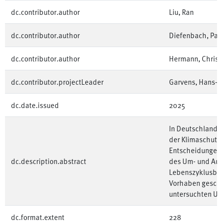
dc.contributor.author
Liu, Ran
dc.contributor.author
Diefenbach, Pas
dc.contributor.author
Hermann, Christ
dc.contributor.projectLeader
Garvens, Hans-J
dc.date.issued
2025
In Deutschland 
der Klimaschutz
Entscheidungen 
dc.description.abstract
des Um- und Aus
Lebenszyklusbet
Vorhaben geschl
untersuchten Um
dc.format.extent
228