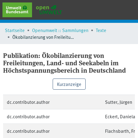
erweiterte Suche
Startseite
Openumwelt :: Sammlungen
Texte
Browse
Ökobilanzierung von Freileitungen, Land- und Seekabeln im Höchstspannungsbereich in Deutschland
Sammlungen
Schlagwörter
Publikation:
Ökobilanzierung von
Freileitungen, Land- und Seekabeln im
Höchstspannungsbereich in Deutschland
Kurzanzeige
dc.contributor.author
Sutter, Jürgen
dc.contributor.author
Eckert, Daniela
dc.contributor.author
Flachsbarth, Fra