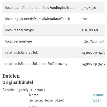
local.identifier.standardizedFundingIndicator
37174310
local.ingest.needsManualMetadataCheck
true
local.researchtype
KLIFOPLAN
local.versionType
http://purl.org
relation.isRelatedToL
743e27b9-3417-
relation.isRelatedToL.latestForDiscovery
743e27b9-3417-
Dateien
Originalbündel
Gerade angezeigt
1 - 1 von 1
Name:
Herunte
36_2025_texte_bf.pdf
rladen