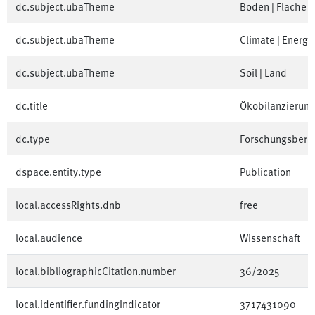
dc.subject.ubaTheme
Boden | Fläche
dc.subject.ubaTheme
Climate | Energy
dc.subject.ubaTheme
Soil | Land
dc.title
Ökobilanzierung
dc.type
Forschungsberic
dspace.entity.type
Publication
local.accessRights.dnb
free
local.audience
Wissenschaft
local.bibliographicCitation.number
36/2025
local.identifier.fundingIndicator
3717431090