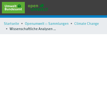
erweiterte Suche
Startseite
Openumwelt :: Sammlungen
Climate Change
Browse
Wissenschaftliche Analysen zu ausgewählten Aspekten der Statistik erneuerbarer Energien und zur Unterstützung der Arbeitsgruppe Erneuerbare Energien-Statistik - Fachbericht Wasserkraft
Sammlungen
Schlagwörter