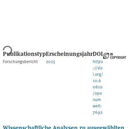
Lade...
Publikationstyp
Erscheinungsjahr
DOI
Forschungsbericht
2025
https
://do
i.org/
10.6
0810
/ope
num
welt-
7692
Wissenschaftliche Analysen zu ausgewählten