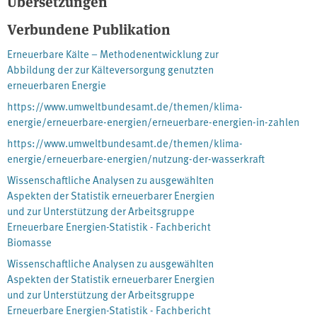
Übersetzungen
fokussiert der Fachbericht auf Besonderheiten der Erneuerbare
Energien-Statistik wie Grenzkraftwerke und
Verbundene Publikation
Pumpspeicherkraftwerke mit natürlichem Zufluss sowie die
Erneuerbare Kälte – Methodenentwicklung zur
Entwicklung einer Methodik zur Schätzung des statistisch nicht
Abbildung der zur Kälteversorgung genutzten
erfassten Selbstverbrauches von Wasserkraftanlagen.
erneuerbaren Energie
https://www.umweltbundesamt.de/themen/klima-
energie/erneuerbare-energien/erneuerbare-energien-in-zahlen
https://www.umweltbundesamt.de/themen/klima-
energie/erneuerbare-energien/nutzung-der-wasserkraft
Wissenschaftliche Analysen zu ausgewählten
Aspekten der Statistik erneuerbarer Energien
und zur Unterstützung der Arbeitsgruppe
Erneuerbare Energien-Statistik - Fachbericht
Biomasse
Wissenschaftliche Analysen zu ausgewählten
Aspekten der Statistik erneuerbarer Energien
und zur Unterstützung der Arbeitsgruppe
Erneuerbare Energien-Statistik - Fachbericht