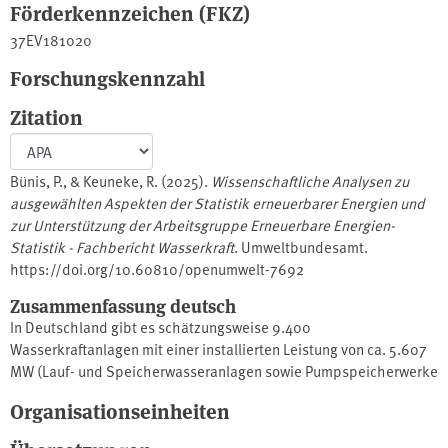
Förderkennzeichen (FKZ)
37EV181020
Forschungskennzahl
Zitation
Bünis, P., & Keuneke, R. (2025).
Wissenschaftliche Analysen zu
ausgewählten Aspekten der Statistik erneuerbarer Energien und
zur Unterstützung der Arbeitsgruppe Erneuerbare Energien-
Statistik - Fachbericht Wasserkraft
. Umweltbundesamt.
https://doi.org/10.60810/openumwelt-7692
Zusammenfassung deutsch
In Deutschland gibt es schätzungsweise 9.400
Wasserkraftanlagen mit einer installierten Leistung von ca. 5.607
MW (Lauf- und Speicherwasseranlagen sowie Pumpspeicherwerke
mit natürlichem Zufluss). Das Regelarbeitsvermögen beträgt etwa
Organisationseinheiten
20 TWh pro Jahr. Neben energiestatistischen Auswertungen von
Zubau-, Bestands- und Erzeugungsdaten zur Wasserkraft