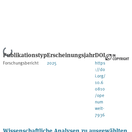
Lade...
Publikationstyp
Erscheinungsjahr
DOI
Forschungsbericht
2025
https
://do
i.org/
10.6
0810
/ope
num
welt-
7936
Wissenschaftliche Analysen zu ausgewählten