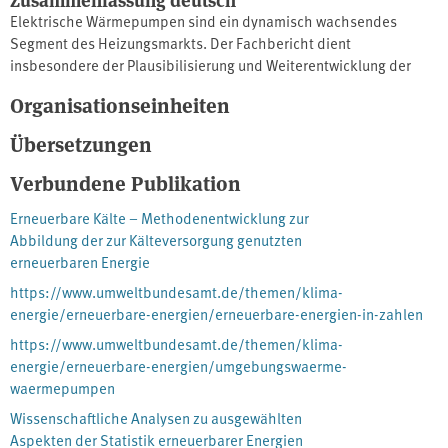
Elektrische Wärmepumpen sind ein dynamisch wachsendes
Segment des Heizungsmarkts. Der Fachbericht dient
insbesondere der Plausibilisierung und Weiterentwicklung der
Statistik erneuerbarer Energien im Bereich Umweltwärme und
Organisationseinheiten
oberflächennahe Geothermie in Deutschland. Es werden die
Ansätze der Vorgängerstudien für die Themenfelder der
Übersetzungen
thermischen Leistung und damit verknüpften
Betriebsstundenäquivalente sowie für die Effizienz der
Verbundene Publikation
Wärmepumpen diskutiert. Ergänzend werden neue
Erneuerbare Kälte – Methodenentwicklung zur
Literaturquellen herangezogen sowie eigene Analysen zur
Abbildung der zur Kälteversorgung genutzten
Bewertung und Entwicklung der Datenbasis z.B. zum Einfluss der
erneuerbaren Energie
Witterung auf Wärmebedarf und Effizienz, erstellt.
https://www.umweltbundesamt.de/themen/klima-
energie/erneuerbare-energien/erneuerbare-energien-in-zahlen
https://www.umweltbundesamt.de/themen/klima-
energie/erneuerbare-energien/umgebungswaerme-
waermepumpen
Wissenschaftliche Analysen zu ausgewählten
Aspekten der Statistik erneuerbarer Energien