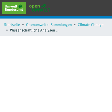
erweiterte Suche
Startseite
Openumwelt :: Sammlungen
Climate Change
Browse
Wissenschaftliche Analysen zu ausgewählten Aspekten der Statistik erneuerbarer Energien und zur Unterstützung der Arbeitsgruppe Erneuerbare Energien-Statistik - Fachbericht Wärmepumpen
Sammlungen
Schlagwörter