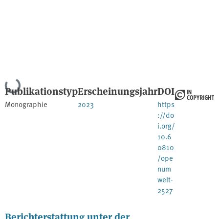
Lade...
Publikationstyp
Erscheinungsjahr
DOI
Monographie
2023
https
://do
i.org/
10.6
0810
/ope
num
welt-
2527
Berichterstattung unter der