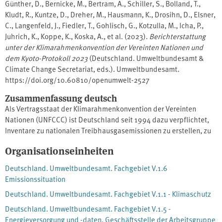
Günther, D., Bernicke, M., Bertram, A., Schiller, S., Bolland, T.,
Kludt, R., Kuntze, D., Dreher, M., Hausmann, K., Drosihn, D., Elsner,
C., Langenfeld, J., Fiedler, T., Gohlisch, G., Kotzulla, M., Icha, P.,
Juhrich, K., Koppe, K., Koska, A., et al. (2023).
Berichterstattung
unter der Klimarahmenkonvention der Vereinten Nationen und
dem Kyoto-Protokoll 2023
(Deutschland. Umweltbundesamt &
Climate Change Secretariat, eds.). Umweltbundesamt.
https://doi.org/10.60810/openumwelt-2527
Zusammenfassung deutsch
Als Vertragsstaat der Klimarahmenkonvention der Vereinten
Nationen (UNFCCC) ist Deutschland seit 1994 dazu verpflichtet,
Inventare zu nationalen Treibhausgasemissionen zu erstellen, zu
veröffentlichen und regelmäßig fortzuschreiben. Gemäß
Organisationseinheiten
Entscheidung 24/CP.19 müssen alle im ANNEX I der
Klimarahmenkonvention aufgeführten Staaten jährlich einen
Deutschland. Umweltbundesamt. Fachgebiet V.1.6
Nationalen Inventarbericht (NIR) erstellen und übermitteln, der
Emissionssituation
detaillierte und vollständige Angaben über den gesamten Prozess
Deutschland. Umweltbundesamt. Fachgebiet V.1.1 - Klimaschutz
der Erstellung der Treibhausgasinventare bereitstellt. Durch
diesen Bericht soll die Transparenz, Konsistenz und
Deutschland. Umweltbundesamt. Fachgebiet V.1.5 -
Vergleichbarkeit der Inventare sichergestellt und der
Energieversorgung und -daten, Geschäftsstelle der Arbeitsgruppe