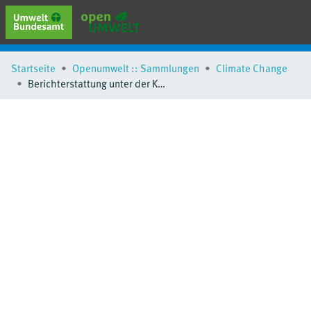
erweiterte Suche
Startseite
Openumwelt :: Sammlungen
Climate Change
Browse
Berichterstattung unter der Klimarahmenkonvention der Vereinten Nationen und dem Kyoto-Protokoll 2023
Sammlungen
Schlagwörter