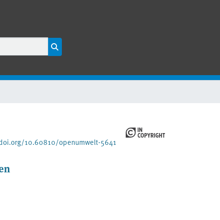
/doi.org/10.60810/openumwelt-5641
len