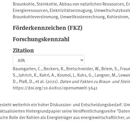
Braunkohle
,
Steinkohle
,
Abbau von natürlichen Ressourcen
,
En
Energieressourcen
,
Elektrizitätserzeugung
,
Umweltschutzkost
Braunkohleverstromung
,
Umweltkostenrechnung
,
Kohlestrom
Förderkennzeichen (FKZ)
Forschungskennzahl
Zitation
Baumgarten, C., Beckers, R., Bretschneider, W., Briem, S., Frauens
S., Juhrich, K., Kahrl, A., Kosmol, J., Kuhs, G., Langner, M., Lew
D., Plaß, D., et al. (2021).
Daten und Fakten zu Braun- und Stei
https://doi.org/10.60810/openumwelt-5641
esteht weiterhin ein hoher Diskussion- und Entscheidungsbedarf. Um
tualisierten Hintergrundpapier seine Veröffentlichungsreihe "Daten 
sche Rolle der Kohlen als Energieträger aus energiewirtschaftlicher, 
uelle: https://www.umweltbundesamt.de