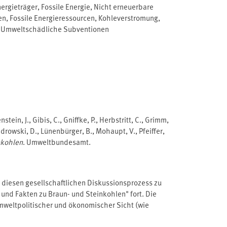
ergieträger
,
Fossile Energie
,
Nicht erneuerbare
en
,
Fossile Energieressourcen
,
Kohleverstromung
,
,
Umweltschädliche Subventionen
tein, J., Gibis, C., Gniffke, P., Herbstritt, C., Grimm,
androwski, D., Lünenbürger, B., Mohaupt, V., Pfeiffer,
nkohlen
. Umweltbundesamt.
 diesen gesellschaftlichen Diskussionsprozess zu
und Fakten zu Braun- und Steinkohlen" fort. Die
umweltpolitischer und ökonomischer Sicht (wie