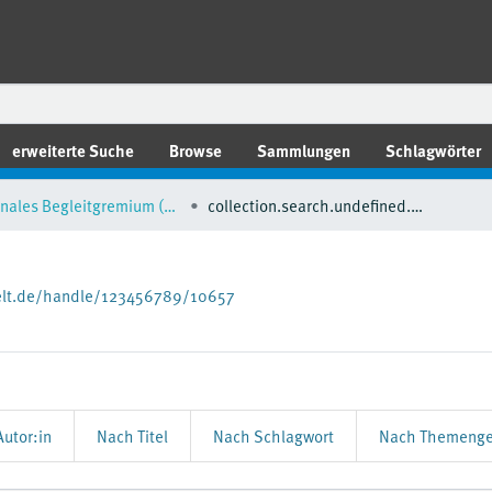
erweiterte Suche
Browse
Sammlungen
Schlagwörter
Nationales Begleitgremium (NBG)
collection.search.undefined.breadcrumbs
elt.de/handle/123456789/10657
utor:in
Nach Titel
Nach Schlagwort
Nach Themenge