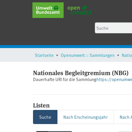
Startseite
Openumwelt :: Sammlungen
Nationales Begleitgremium (NBG)
Dauerhafte URI für die Sammlung
https://openumw
Listen
Suche
Nach Erscheinungsjahr
Nach A