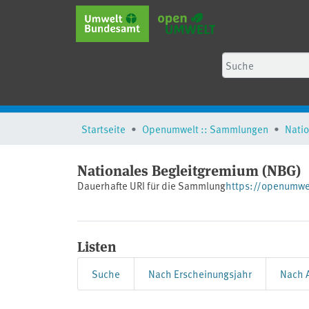
Startseite
Openumwelt :: Sammlungen
Nationales Begleitgremium (NBG)
Dauerhafte URI für die Sammlung
https://openumw
Listen
Suche
Nach Erscheinungsjahr
Nach A