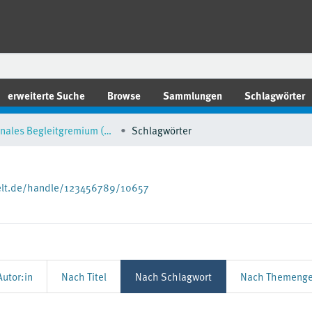
erweiterte Suche
Browse
Sammlungen
Schlagwörter
Nationales Begleitgremium (NBG)
Schlagwörter
elt.de/handle/123456789/10657
utor:in
Nach Titel
Nach Schlagwort
Nach Themenge