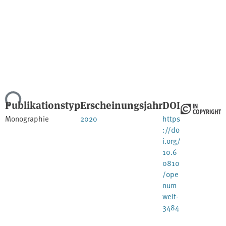
Lade...
Publikationstyp
Erscheinungsjahr
DOI
Monographie
2020
https
://do
i.org/
10.6
0810
/ope
num
welt-
3484