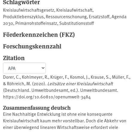
Schlagwörter
Kreislaufwirtschaftsgesetz
,
Kreislaufwirtschaft
,
Produktlebenszyklus
,
Ressourcenschonung
,
Ersatzstoff
,
Agenda
2030
,
Primärrohstoffeinsatz
,
Substitutionsstoff
Förderkennzeichen (FKZ)
Forschungskennzahl
Zitation
Dorer, C., Kohlmeyer, R., Krüger, F., Kosmol, J., Krause, S., Müller, F.,
& Röhreich, M. (2020).
Leitsätze einer Kreislaufwirtschaft
(Deutschland. Umweltbundesamt, ed.). Umweltbundesamt.
https://doi.org/10.60810/openumwelt-3484
Zusammenfassung deutsch
Eine Nachhaltige Entwicklung ist ohne eine konsequente
Kreislaufwirtschaft kaum mehr vorstellbar. Doch die Abkehr von
einer überwiegend linearen Wirtschaftsweise erfordert viele
politische, wirtschaftliche und gesellschaftliche