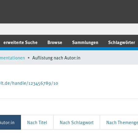
erweiterte Suche
Browse
Sammlungen
Schlagwörter
mentationen
Auflistung nach Autor:in
lt.de/handle/123456789/10
utor:in
Nach Titel
Nach Schlagwort
Nach Themenge