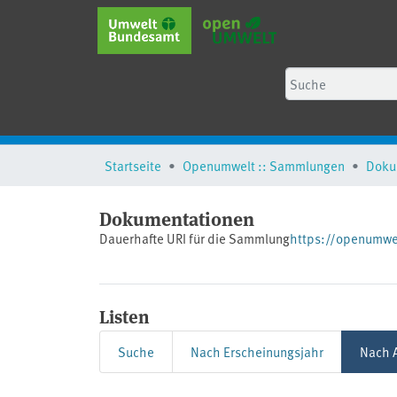
Startseite
Openumwelt :: Sammlungen
Doku
Dokumentationen
Dauerhafte URI für die Sammlung
https://openumwe
Listen
Suche
Nach Erscheinungsjahr
Nach A