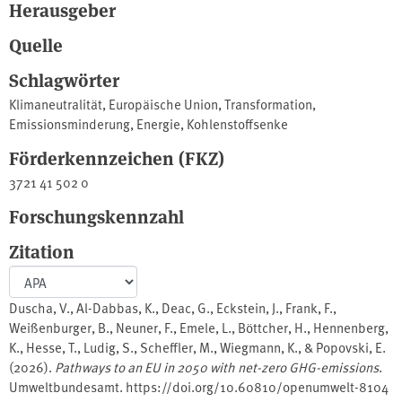
Herausgeber
Quelle
Schlagwörter
Klimaneutralität
,
Europäische Union
,
Transformation
,
Emissionsminderung
,
Energie
,
Kohlenstoffsenke
Förderkennzeichen (FKZ)
3721 41 502 0
Forschungskennzahl
Zitation
Duscha, V., Al-Dabbas, K., Deac, G., Eckstein, J., Frank, F.,
Weißenburger, B., Neuner, F., Emele, L., Böttcher, H., Hennenberg,
K., Hesse, T., Ludig, S., Scheffler, M., Wiegmann, K., & Popovski, E.
(2026).
Pathways to an EU in 2050 with net-zero GHG-emissions
.
Umweltbundesamt. https://doi.org/10.60810/openumwelt-8104