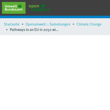
erweiterte Suche
Startseite
Openumwelt :: Sammlungen
Climate Change
Browse
Pathways to an EU in 2050 with net-zero GHG-emissions
Sammlungen
Schlagwörter