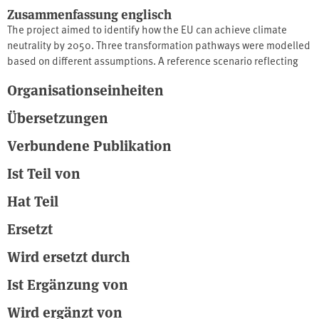
Zusammenfassung englisch
The project aimed to identify how the EU can achieve climate
neutrality by 2050. Three transformation pathways were modelled
based on different assumptions. A reference scenario reflecting
current policies showed that climate neutrality cannot be reached
Organisationseinheiten
under existing measures. Two target scenarios were then
developed: one relying mainly on technological solutions such as
Übersetzungen
CCS, and another focusing on behavioural changes, including
dietary shifts and electric mobility. In the latter, emission
Verbundene Publikation
reduction has priority, with remaining emissions offset largely
Ist Teil von
through natural sinks.
Hat Teil
Ersetzt
Wird ersetzt durch
Ist Ergänzung von
Wird ergänzt von