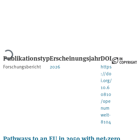
Lade...
Publikationstyp
Erscheinungsjahr
DOI
Forschungsbericht
2026
https
://do
i.org/
10.6
0810
/ope
num
welt-
8104
Pathways to an EU in 2050 with net-zero