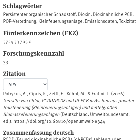
Schlagwörter
Persistenter organischer Schadstoff
,
Dioxin
,
Dioxinähnliche PCB
,
POP-Verordnung
,
Kleinfeuerungsanlage
,
Emissionsdaten
,
Toxizität
Förderkennzeichen (FKZ)
3724 33 705 0
Forschungskennzahl
33
Zitation
Potrykus, A., Cipris, K., Zettl, E., Kühnl, M., & Fratini, L. (2026).
Gehalte von Chlor, PCDD/PCDF und dl-PCB in Aschen aus privater
Holzfeuerung (Kleinfeuerungsanlagen) und mittelgroßen
Biomassefeuerungsanlagen
(Deutschland. Umweltbundesamt,
ed.). https://doi.org/10.60810/openumwelt-8344
Zusammenfassung deutsch
PCDD/Fs und dioxinähnliche PCBs (dl-PCBs) zählen zu den