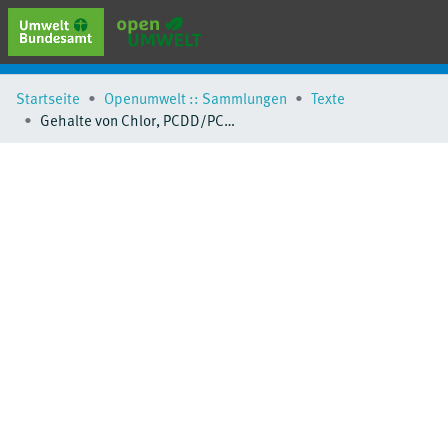
erweiterte Suche
Startseite
Openumwelt :: Sammlungen
Texte
Browse
Gehalte von Chlor, PCDD/PCDF und dl-PCB in Aschen aus privater Holzfeuerung (Kleinfeuerungsanlagen) und mittelgroßen Biomassefeuerungsanlagen
Sammlungen
Schlagwörter