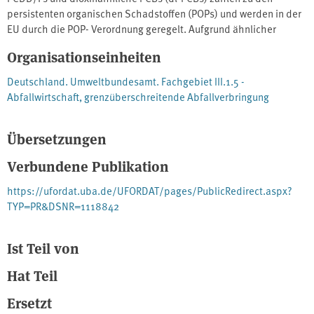
persistenten organischen Schadstoffen (POPs) und werden in der
EU durch die POP- Verordnung geregelt. Aufgrund ähnlicher
toxikologischer Eigenschaften gelten für beide Stoffgruppen
Organisationseinheiten
gemeinsame Grenzwerte, die 2019 deutlich verschärft wurden.
Dieser Bericht liefert Daten aus Deutschland zu deren Vorkommen
Deutschland. Umweltbundesamt. Fachgebiet III.1.5 -
in Aschen aus Kleinfeuerungsanlagen und Biomasseanlagen. Die
Abfallwirtschaft, grenzüberschreitende Abfallverbringung
Ergebnisse zeigen: Grobasche ist meist gering belastet, während
Flugasche höhere, jedoch meist unkritische Werte aufweist.
Übersetzungen
Erhöhte Belastungen treten vor allem bei der Verbrennung von
behandeltem Holz auf. Eine weitere Absenkung der Grenzwerte
Verbundene Publikation
erscheint möglich, wenn ausschließlich unbehandeltes Holz
eingesetzt und die Brennstoffkontrolle verbessert wird.
https://ufordat.uba.de/UFORDAT/pages/PublicRedirect.aspx?
TYP=PR&DSNR=1118842
Ist Teil von
Hat Teil
Ersetzt