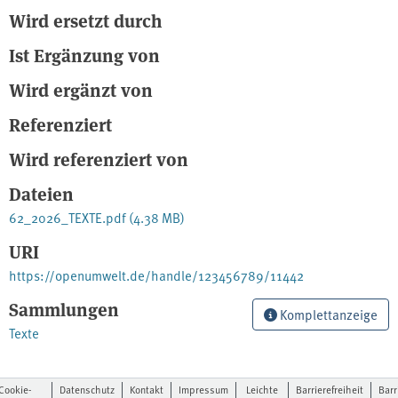
Wird ersetzt durch
Ist Ergänzung von
Wird ergänzt von
Referenziert
Wird referenziert von
Dateien
62_2026_TEXTE.pdf
(4.38 MB)
URI
https://openumwelt.de/handle/123456789/11442
Sammlungen
Komplettanzeige
Texte
Cookie-
Datenschutz
Kontakt
Impressum
Leichte
Barrierefreiheit
Barr