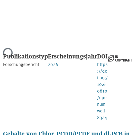
ade...
Publikationstyp
Erscheinungsjahr
DOI
Forschungsbericht
2026
https
://do
i.org/
10.6
0810
/ope
num
welt-
8344
Gehalte von Chlor, PCDD/PCDF und dl-PCB in