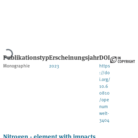
Lade...
Publikationstyp
Erscheinungsjahr
DOI
Monographie
2023
https
://do
i.org/
10.6
0810
/ope
num
welt-
3404
Nitrogen - element with impacts