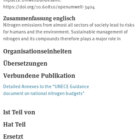
https://doi.org/10.60810/openumwelt-3404
Zusammenfassung englisch
Nitrogen emissions from almost all sectors of society lead to risks
for humans and the environment. Sustainable management of
nitrogen and its compounds therefore plays a major role in
achieving the UN Sustainable Development Goals (SDGs). As a
Organisationseinheiten
milestone towards sustainable nitrogen management, the German
Environment Agency proposes a upper limit of 1,000 kt nitrogen
Übersetzungen
per year for Germany. The limit covers almost all sources and
includes not only agriculture but also other nitrogen relevant
Verbundene Publikation
sectors such as transport and industry. The background paper
Detailed Annexes to the “UNECE Guidance
explains the background on risks, summarises the current
document on national nitrogen budgets"
pollution situation in Germany and evaluates existing mitigation
options against the new cap. Quelle: www.umweltbundesamt.de
Ist Teil von
Hat Teil
Ersetzt