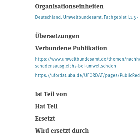
Organisationseinheiten
rechtssicheren Umgang mit dem USchadG erstellt un
Deutschland. Umweltbundesamt. Fachgebiet I.1.3 -
Übersetzungen
Verbundene Publikation
https://www.umweltbundesamt.de/themen/nachhalt
schadensausgleichs-bei-umweltschden
https://ufordat.uba.de/UFORDAT/pages/PublicRe
Ist Teil von
Hat Teil
Ersetzt
Wird ersetzt durch