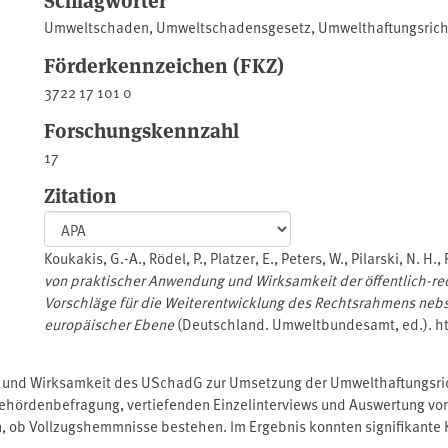
Umweltschaden
,
Umweltschadensgesetz
,
Umwelthaftungsricht
Förderkennzeichen (FKZ)
3722 17 101 0
Forschungskennzahl
17
Zitation
Koukakis, G.-A., Rödel, P., Platzer, E., Peters, W., Pilarski, N. H
von praktischer Anwendung und Wirksamkeit der öffentlich-re
Vorschläge für die Weiterentwicklung des Rechtsrahmens nebst
europäischer Ebene
(Deutschland. Umweltbundesamt, ed.). h
 und Wirksamkeit des USchadG zur Umsetzung der Umwelthaftungsrich
Behördenbefragung, vertiefenden Einzelinterviews und Auswertung vo
, ob Vollzugshemmnisse bestehen. Im Ergebnis konnten signifikante
gten Fachleuten festgestellt werden. Es soll daher zeitnah eine Kur