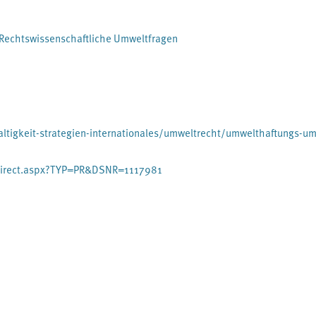
d veröffentlicht werden.
 Rechtswissenschaftliche Umweltfragen
igkeit-strategien-internationales/umweltrecht/umwelthaftungs-u
direct.aspx?TYP=PR&DSNR=1117981