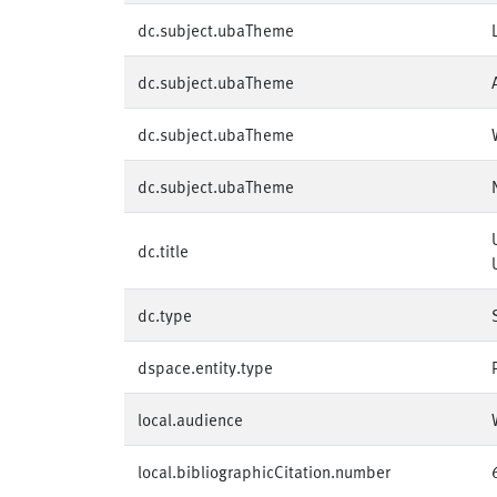
dc.subject.ubaTheme
dc.subject.ubaTheme
dc.subject.ubaTheme
dc.subject.ubaTheme
dc.title
dc.type
dspace.entity.type
local.audience
local.bibliographicCitation.number