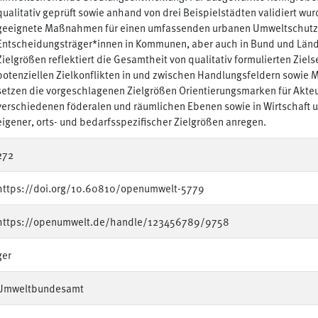
qualitativ geprüft sowie anhand von drei Beispielstädten validiert wu
geeignete Maßnahmen für einen umfassenden urbanen Umweltschutz zu
Entscheidungsträger*innen in Kommunen, aber auch in Bund und Lände
Zielgrößen reflektiert die Gesamtheit von qualitativ formulierten Ziel
potenziellen Zielkonflikten in und zwischen Handlungsfeldern sowi
setzen die vorgeschlagenen Zielgrößen Orientierungsmarken für Akteur
verschiedenen föderalen und räumlichen Ebenen sowie in Wirtschaft u
eigener, orts- und bedarfsspezifischer Zielgrößen anregen.
272
https://doi.org/10.60810/openumwelt-5779
https://openumwelt.de/handle/123456789/9758
ger
Umweltbundesamt