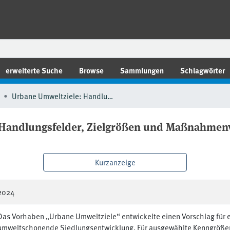
erweiterte Suche
Browse
Sammlungen
Schlagwörter
Urbane Umweltziele: Handlungsfelder, Zielgrößen und Maßnahmenvorschläge für einen umfassenden urbanen Umweltschutz
 Handlungsfelder, Zielgrößen und Maßnahmenv
Kurzanzeige
2024
Das Vorhaben „Urbane Umweltziele“ entwickelte einen Vorschlag für ei
umweltschonende Siedlungsentwicklung. Für ausgewählte Kenngrößen 