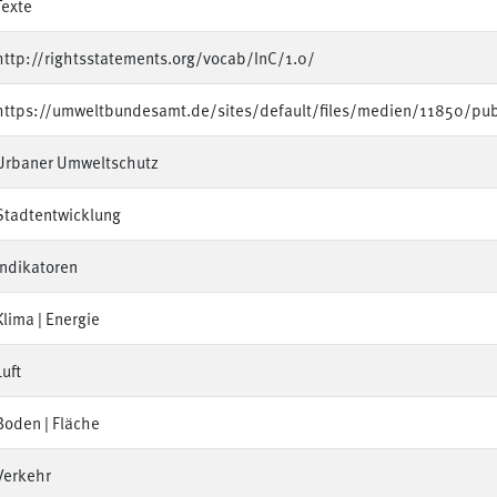
Texte
http://rightsstatements.org/vocab/InC/1.0/
https://umweltbundesamt.de/sites/default/files/medien/11850/pu
Urbaner Umweltschutz
Stadtentwicklung
Indikatoren
Klima | Energie
Luft
Boden | Fläche
Verkehr