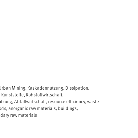
Urban Mining
,
Kaskadennutzung
,
Dissipation
,
,
Kunststoffe
,
Rohstoffwirtschaft
,
utzung
,
Abfallwirtschaft
,
resource efficiency
,
waste
ods
,
anorganic raw materials
,
buildings
,
dary raw materials