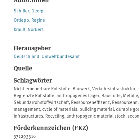
Schiller, Georg
Ortlepp, Regine
Krauß, Norbert
Herausgeber
Deutschland. Umweltbundesamt
Quelle
Schlagwörter
Nicht erneuerbare Rohstoffe
,
Bauwerk
,
Verkehrsinfrastruktur
,
Begrenzte Rohstoffe
,
anthropogenes Lager
,
Baustoffe
,
Metalle
Sekundärrohstoffwirtschaft
,
Ressourceneffizenz
,
Ressourcenn
management
,
cycle of materials
,
building material
,
durable go
infrastructures
,
Recycling
,
anthropogenic material stock
,
secon
Förderkennzeichen (FKZ)
371293316