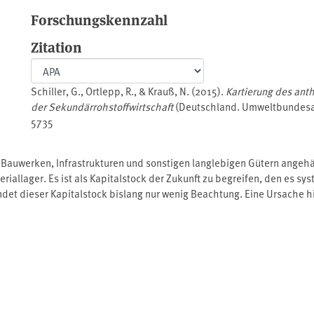
Forschungskennzahl
Zitation
Schiller, G., Ortlepp, R., & Krauß, N. (2015).
Kartierung des ant
der Sekundärrohstoffwirtschaft
(Deutschland. Umweltbundesam
5735
auwerken, Infrastrukturen und sonstigen langlebigen Gütern angehäuft
iallager. Es ist als Kapitalstock der Zukunft zu begreifen, den es sys
ndet dieser Kapitalstock bislang nur wenig Beachtung. Eine Ursache h
 dessen Veränderungsdynamik. Das Vorhaben sollte dazu beitragen, d
un ein differenziertes Bild über Materialflüsse und Materialbestände 
ben umfangreichen Daten wurde ein Konzept vorgelegt, das Grundlag
ortschreibung von Bestandsveränderungen liefert.