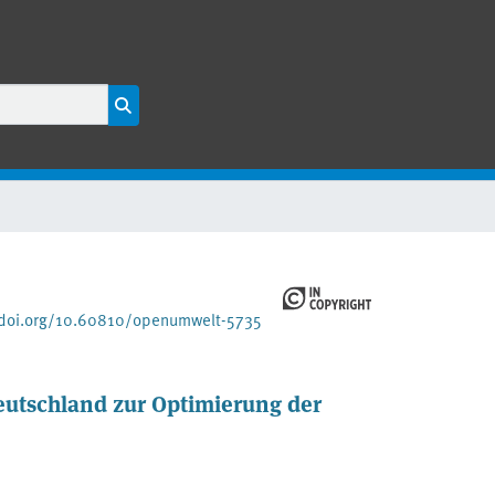
/doi.org/10.60810/openumwelt-5735
eutschland zur Optimierung der