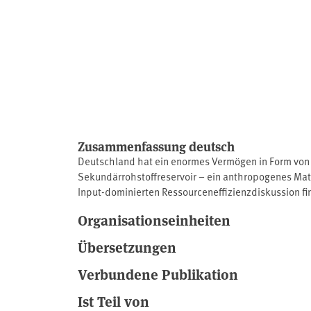
Zusammenfassung deutsch
Deutschland hat ein enormes Vermögen in Form von B
Sekundärrohstoffreservoir – ein anthropogenes Mater
Input-dominierten Ressourceneffizienzdiskussion fi
Zusammensetzung dieses Materiallagers sowie über
Organisationseinheiten
erweitern. Mit den Ergebnissen des Projektes liegt n
gebunden sind und von diesen ausgelöst werden. Ne
Übersetzungen
anthropogenen Lagers durch eine kontinuierliche F
Verbundene Publikation
Ist Teil von