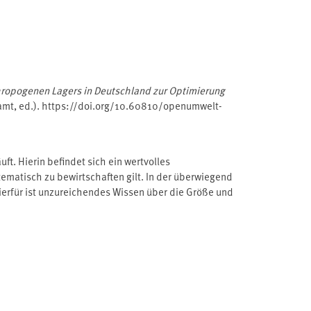
hropogenen Lagers in Deutschland zur Optimierung
t, ed.). https://doi.org/10.60810/openumwelt-
. Hierin befindet sich ein wertvolles
tematisch zu bewirtschaften gilt. In der überwiegend
ierfür ist unzureichendes Wissen über die Größe und
ie Wissensbasis diesbezüglich deutlich zu
vor, die in langlebigen Gütern in Deutschland
en zum Aufbau eines langfristigen Monitorings des