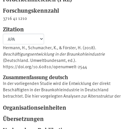
Forschungskennzahl
3716 41 1210
Zitation
Hermann, H., Schumacher, K., & Förster, H. (2018).
Beschäftigungsentwicklung in der Braunkohleindustrie
(Deutschland. Umweltbundesamt, ed.).
https://doi.org/10.60810/openumwelt-2544
Zusammenfassung deutsch
In der vorliegenden Studie wird die Entwicklung der direkt
Beschäftigten in der Braunkohleindustrie in Deutschland
betrachtet. Die hier vorgelegten Analysen zur Altersstruktur der
Beschäftigten im Braunkohlenbergbau zeigen, dass der
Organisationseinheiten
anstehende Strukturwandel bei den aktuell Beschäftigten
weitgehend entlang der natürlichen Altersgrenzen vollzogen
Übersetzungen
werden kann, denn bis zum Jahr 2030 werden fast zwei Drittel der
aktuell in der Braunkohlenindustrie Beschäftigten in den