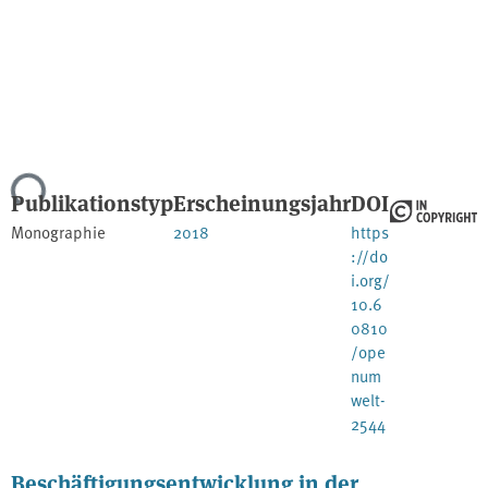
Lade...
Publikationstyp
Erscheinungsjahr
DOI
Monographie
2018
https
://do
i.org/
10.6
0810
/ope
num
welt-
2544
Beschäftigungsentwicklung in der