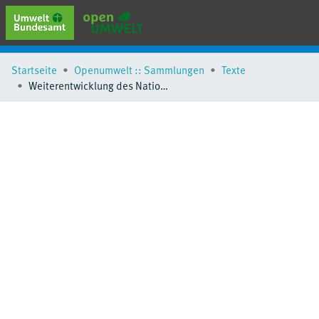
erweiterte Suche
Startseite
Openumwelt :: Sammlungen
Texte
Browse
Weiterentwicklung des Nationalen Programms für nachhaltigen Konsum: Handlungsempfehlungen (Teil 2)
Sammlungen
Schlagwörter