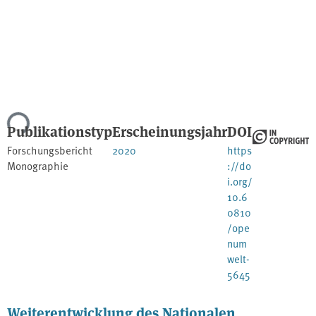
ade...
Publikationstyp
Erscheinungsjahr
DOI
Forschungsbericht
2020
https
Monographie
://do
i.org/
10.6
0810
/ope
num
welt-
5645
Weiterentwicklung des Nationalen