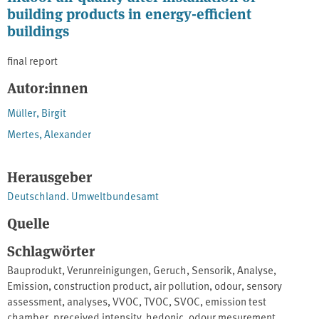
building products in energy-efficient
buildings
final report
Autor:innen
Müller, Birgit
Mertes, Alexander
Herausgeber
Deutschland. Umweltbundesamt
Quelle
Schlagwörter
Bauprodukt
,
Verunreinigungen
,
Geruch
,
Sensorik
,
Analyse
,
Emission
,
construction product
,
air pollution
,
odour
,
sensory
assessment
,
analyses
,
VVOC
,
TVOC
,
SVOC
,
emission test
chamber
,
preceived intensity
,
hedonic
,
odour mesurement