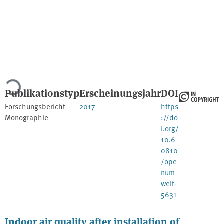
Lade...
Publikationstyp
Erscheinungsjahr
DOI
Forschungsbericht
2017
https
Monographie
://do
i.org/
10.6
0810
/ope
num
welt-
5631
Indoor air quality after installation of