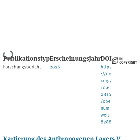
Lade...
Publikationstyp
Erscheinungsjahr
DOI
Forschungsbericht
2026
https
://do
i.org/
10.6
0810
/ope
num
welt-
8288
Kartierung des Anthropogenen Lagers V