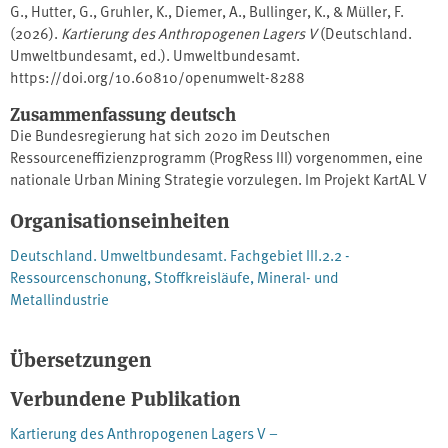
G., Hutter, G., Gruhler, K., Diemer, A., Bullinger, K., & Müller, F.
(2026).
Kartierung des Anthropogenen Lagers V
(Deutschland.
Umweltbundesamt, ed.). Umweltbundesamt.
https://doi.org/10.60810/openumwelt-8288
Zusammenfassung deutsch
Die Bundesregierung hat sich 2020 im Deutschen
Ressourceneffizienzprogramm (ProgRess III) vorgenommen, eine
nationale Urban Mining Strategie vorzulegen. Im Projekt KartAL V
wurde diese Urban Mining Strategie zur weiteren politischen
Organisationseinheiten
Ausgestaltung und Umsetzung erarbeitet. Das in einem
vielschichtigen Beteiligungsprozess erstellte Strategiedokument
Deutschland. Umweltbundesamt. Fachgebiet III.2.2 -
beinhaltet eine kohärente und systematische Struktur der
Ressourcenschonung, Stoffkreisläufe, Mineral- und
thematischen Strategie, seine inhaltliche Ausrichtung mitsamt
Metallindustrie
Vision, Mission, Motivationen, Zielesystem, Aktionsfeldern und
Handlungsansätzen sowie Akteurseinbindungen . Es werden so
Übersetzungen
die Voraussetzungen geschaffen, um Urban Mining als effektiven,
zielgerichteten und langfristigen Prozess in der Bundesrepublik
Verbundene Publikation
zu implementieren, der die Rohstoffsouveränität steigert, die
Schonung natürlicher Ressourcen stärkt, Umweltbelastungen
Kartierung des Anthropogenen Lagers V –
national und in der globalen Dimension der deutschen