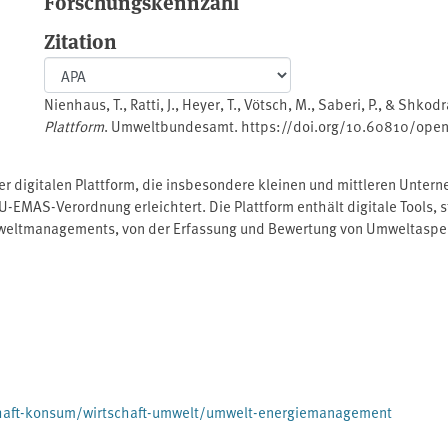
Forschungskennzahl
Zitation
Nienhaus, T., Ratti, J., Heyer, T., Vötsch, M., Saberi, P., & Shkod
Plattform
. Umweltbundesamt. https://doi.org/10.60810/ope
ner digitalen Plattform, die insbesondere kleinen und mittleren Unte
MAS-Verordnung erleichtert. Die Plattform enthält digitale Tools, s
 Umweltmanagements, von der Erfassung und Bewertung von Umweltasp
 der Validierung durch Umweltgutachterinnen und -gutachter. Damit
enthält der Bericht konkrete Vorschläge zur regelmäßigen Aktualisier
aft-konsum/wirtschaft-umwelt/umwelt-energiemanagement