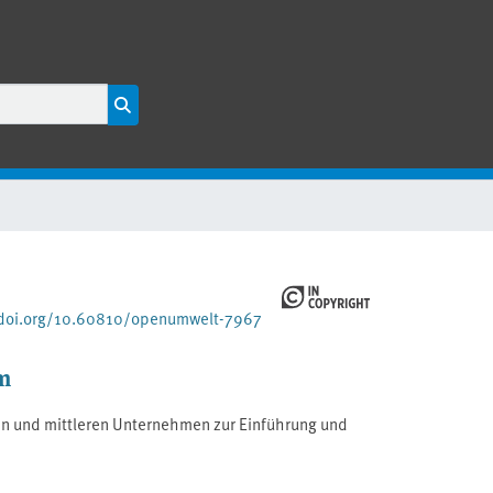
/doi.org/10.60810/openumwelt-7967
rm
en und mittleren Unternehmen zur Einführung und