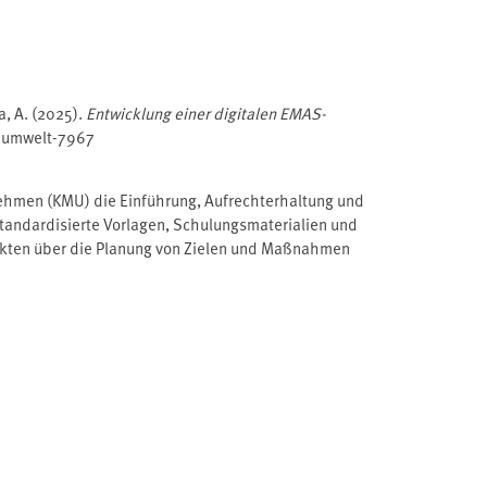
ra, A. (2025).
Entwicklung einer digitalen EMAS-
numwelt-7967
rnehmen (KMU) die Einführung, Aufrechterhaltung und
tandardisierte Vorlagen, Schulungsmaterialien und
ekten über die Planung von Zielen und Maßnahmen
 können Unternehmen ihre Umweltmanagementprozesse
ung der EMAS-Plattform und gibt einen Ausblick auf