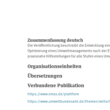
Zusammenfassung deutsch
Die Veröffentlichung beschreibt die Entwicklung ei
Optimierung eines Umweltmanagements nach der EU-E
praxisnahe Hilfestellungen für alle Stufen eines
bis hin zur Erstellung einer Umwelterklärung und
Organisationseinheiten
transparent und effizient gestalten Darüber hinaus 
mögliche Weiterentwicklungen.
Übersetzungen
Verbundene Publikation
https://www.emas.de/plattform
https://www.umweltbundesamt.de/themen/wirtsch