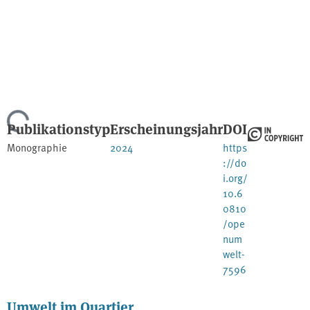
Lade...
Publikationstyp
Erscheinungsjahr
DOI
Monographie
2024
https
://do
i.org/
10.6
0810
/ope
num
welt-
7596
Umwelt im Quartier