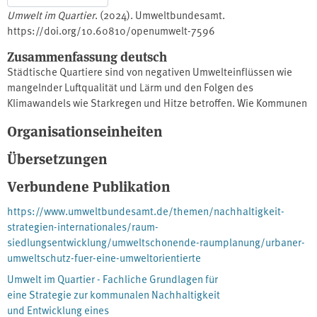
Umwelt im Quartier
. (2024). Umweltbundesamt.
https://doi.org/10.60810/openumwelt-7596
Zusammenfassung deutsch
Städtische Quartiere sind von negativen Umwelteinflüssen wie
mangelnder Luftqualität und Lärm und den Folgen des
Klimawandels wie Starkregen und Hitze betroffen. Wie Kommunen
die Umweltqualität in Bestandsquartieren verbessern können,
Organisationseinheiten
stellt diese Broschüre beispielhaft dar. Es werden Maßnahmen
aufgezeigt, mit denen Freiräume und Gebäude so qualifiziert
Übersetzungen
werden können, dass bestehende Quartiere lebenswerter und
resilienter werden. Anhand von unterschiedlichen Fallbeispielen
Verbundene Publikation
wird veranschaulicht, wie Verwaltungen sowie öffentliche und
https://www.umweltbundesamt.de/themen/nachhaltigkeit-
private Akteure mit angepassten baulichen, planerischen,
strategien-internationales/raum-
instrumentellen und verfahrensseitigen Ansätzen städtische
siedlungsentwicklung/umweltschonende-raumplanung/urbaner-
Quartiere entwickeln können, um die Umwelt- und Lebensqualität
umweltschutz-fuer-eine-umweltorientierte
zu verbessern. Die Erkenntnisse aus der Untersuchung der
Fallbeispiele werden in einer Gesamtschau zusammengefasst.
Umwelt im Quartier - Fachliche Grundlagen für
Abschließend zeigen fachliche und instrumentelle
eine Strategie zur kommunalen Nachhaltigkeit
Handlungsempfehlungen, wie Bestandsquartiere resilient
und Entwicklung eines