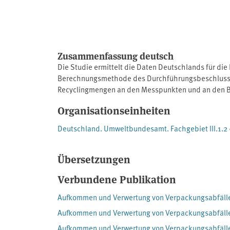
Zusammenfassung deutsch
Die Studie ermittelt die Daten Deutschlands für di
Berechnungsmethode des Durchführungsbeschlusse
Recyclingmengen an den Messpunkten und an den B
Verpackungen (Verpackungsverbrauch) bestimmt. Die 
Organisationseinheiten
Eisenmetalle, Holz und Sonstige dargestellt. Zur 
und die gefüllten Importe ermittelt.Im Jahr 2023 n
Deutschland. Umweltbundesamt. Fachgebiet III.1.2 -
Insgesamt wurden 2023 12,44 Mio. Tonnen Verpackun
Übersetzungen
Verbundene Publikation
Aufkommen und Verwertung von Verpackungsabfälle
Aufkommen und Verwertung von Verpackungsabfällen
Aufkommen und Verwertung von Verpackungsabfälle