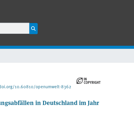
/doi.org/10.60810/openumwelt-8362
sabfällen in Deutschland im Jahr