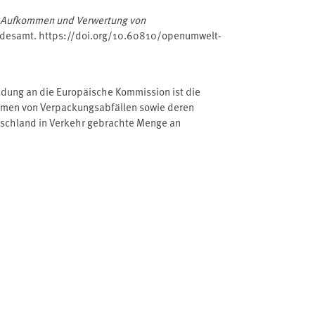
Aufkommen und Verwertung von
desamt. https://doi.org/10.60810/openumwelt-
eldung an die Europäische Kommission ist die
men von Verpackungsabfällen sowie deren
schland in Verkehr gebrachte Menge an
Kunststoff, Papier / Karton, Aluminium,
Menge von Verpackungen auch die gefüllten Exporte
um 1.094 kt ab und lag bei 17,92 Mio. Tonnen.