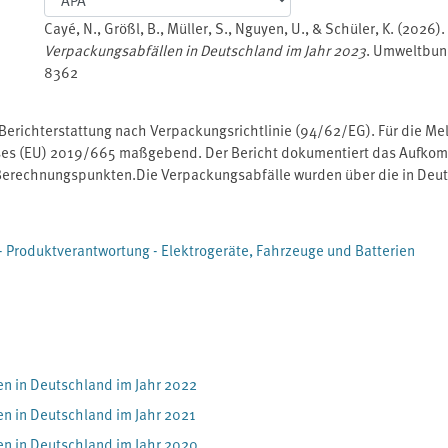
Cayé, N., Größl, B., Müller, S., Nguyen, U., & Schüler, K. (2026).
Verpackungsabfällen in Deutschland im Jahr 2023
. Umweltbun
8362
e Berichterstattung nach Verpackungsrichtlinie (94/62/EG). Für die M
s (EU) 2019/665 maßgebend. Der Bericht dokumentiert das Aufkom
erechnungspunkten.Die Verpackungsabfälle wurden über die in Deut
Zahlen sind aufgeschlüsselt hinsichtlich der Materialgruppen Glas, 
Verbrauchsberechnung wurden neben der in Deutschland eingesetzten 
ahm der Verpackungsverbrauch im Vergleich zum Vorjahr um 5,8 % bzw. 
 Produktverantwortung - Elektrogeräte, Fahrzeuge und Batterien
gsabfälle rezykelt und 4,80 Mio. Tonnen energetisch verwertet.
n in Deutschland im Jahr 2022
 in Deutschland im Jahr 2021
n in Deutschland im Jahr 2020