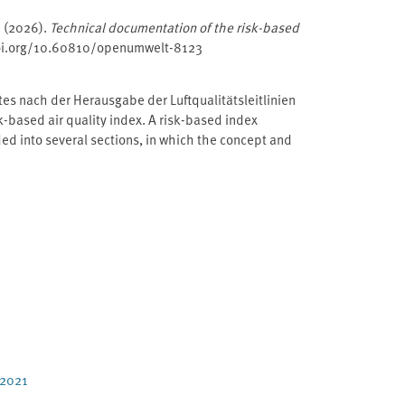
K. (2026).
Technical documentation of the risk-based
doi.org/10.60810/openumwelt-8123
es nach der Herausgabe der Luftqualitätsleitlinien
-based air quality index. A risk-based index
ided into several sections, in which the concept and
 2021