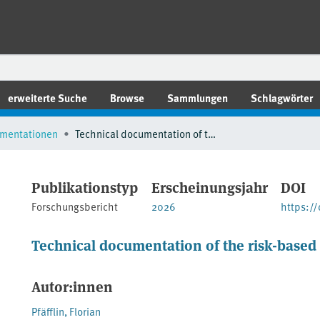
erweiterte Suche
Browse
Sammlungen
Schlagwörter
mentationen
Technical documentation of the risk-based UBA Air Quality Index
Publikationstyp
Erscheinungsjahr
DOI
Forschungsbericht
2026
https:/
Technical documentation of the risk-based
Autor:innen
Pfäfflin, Florian