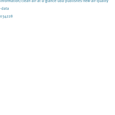
formation/clean-air-at-a-glance-uba-publishes-new-air-quality
-data
0034228