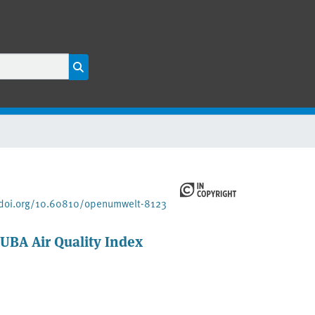
/doi.org/10.60810/openumwelt-8123
 UBA Air Quality Index