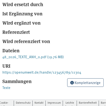
Wird ersetzt durch
Ist Ergänzung von
Wird ergänzt von
Referenziert
Wird referenziert von
Dateien
48_2026_TEXTE_ANH_0.pdf
(19.76 MB)
URI
https://openumwelt.de/handle/123456789/11304
Sammlungen
Komplettanzeige
Texte
Cookie-
Datenschutz
Kontakt
Impressum
Leichte
Barrierefreiheit
Barr