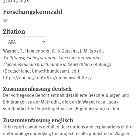
Forschungskennzahl
15
Zitation
Wagner, T., Hennenberg, K., & Gutsche, J.-M. (2026).
Treibhausgaseinsparpotenziale einer reduzierten
Flächenneuinanspruchnahme in Deutschland (Anhang)
(Deutschland. Umweltbundesamt, ed.).
https://doi.org/10.60810/openumwelt-8237
Zusammenfassung deutsch
Der vorliegende Bericht enthält detaillierte Beschreibungen und
Erklärungen zu der Methodik, die den in Wagner et al. 2025
veröffentlichten Projektergebnissen (Ergebnisband) zu den
Treibhausgaseinsparpotenzialen einer reduzierten
Zusammenfassung englisch
Flächenneuinanspruchnahme zugrunde liegen. Der Bericht
This report contains detailed descriptions and explanations of the
versteht sich als ergänzendes Material zum Ergebnisband.
methodology underlying the project results published in Wagner
Leserinnen und Leser vom Ergebnisband sollen mithilfe des