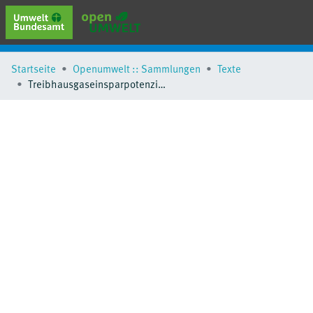
erweiterte Suche
Startseite
Openumwelt :: Sammlungen
Texte
Browse
Treibhausgaseinsparpotenziale einer reduzierten Flächenneuinanspruchnahme in Deutschland (Anhang)
Sammlungen
Schlagwörter