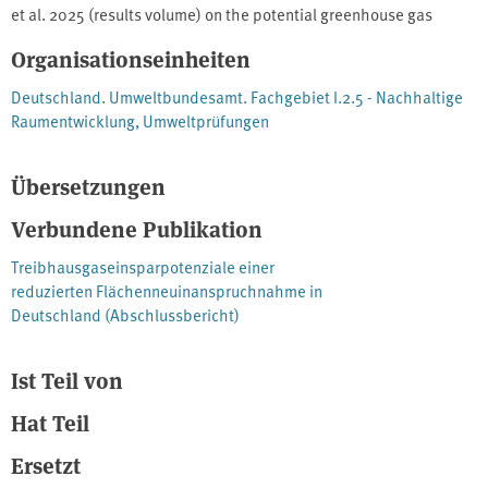
et al. 2025 (results volume) on the potential greenhouse gas
vorliegenden Berichts genauer nachvollziehen können, wie die
savings of reduced land take. The report is intended as
Ergebnisse in Wagner et al. 2025 zustande kommen.
Organisationseinheiten
supplementary material to the results volume. With the help of
this report, readers of the results volume shall be able to
Deutschland. Umweltbundesamt. Fachgebiet I.2.5 - Nachhaltige
understand more precisely how the results in Wagner et al. 2025
Raumentwicklung, Umweltprüfungen
are obtained.
Übersetzungen
Verbundene Publikation
Treibhausgaseinsparpotenziale einer
reduzierten Flächenneuinanspruchnahme in
Deutschland (Abschlussbericht)
Ist Teil von
Hat Teil
Ersetzt