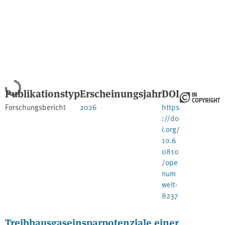
Lade...
Publikationstyp
Erscheinungsjahr
DOI
Forschungsbericht
2026
https
://do
i.org/
10.6
0810
/ope
num
welt-
8237
Treibhausgaseinsparpotenziale einer