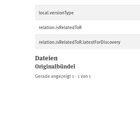
local.versionType
relation.isRelatedToR
relation.isRelatedToR.latestForDiscovery
Dateien
Originalbündel
Gerade angezeigt
1 - 1 von 1