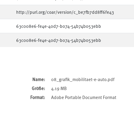
http://purl.org/coar/version/c_be7fb7dd8ff6fe43
63c008e6-fe4e-40d7-b074-54b74b053ebb
63c008e6-fe4e-40d7-b074-54b74b053ebb
Name:
08_grafik_mobilitaet-e-auto.pdf
Größe:
4.19 MB
Format:
Adobe Portable Document Format