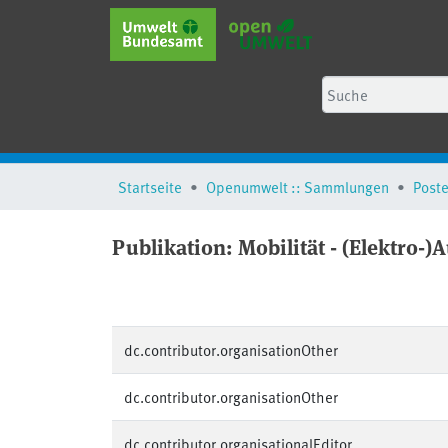
Startseite
Openumwelt :: Sammlungen
Poste
Publikation:
Mobilität - (Elektro-)
dc.contributor.organisationOther
dc.contributor.organisationOther
dc.contributor.organisationalEditor