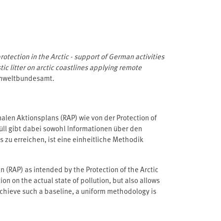
otection in the Arctic - support of German activities
tic litter on arctic coastlines applying remote
Umweltbundesamt.
nalen Aktionsplans (RAP) wie von der Protection of
üll gibt dabei sowohl Informationen über den
zu erreichen, ist eine einheitliche Methodik
ng von Strandmüll wurde in diesem Projekt durch
r geeigneten Methodik war das Hauptziel dieser
an (RAP) as intended by the Protection of the Arctic
iesem Zweck wurden zuvor potenzielle Hotspots
on on the actual state of pollution, but also allows
nd weiterer geografischer Faktoren (z. B.
achieve such a baseline, a uniform methodology is
ell-basierter Ansatz gewählt.Für die Entwicklung
ring should be supported and spatially extended by
methoden hinsichtlich räumlicher und spektraler
 is the major aim of this study. The new methods
. In Anbetracht der Einschränkungen der räumlichen