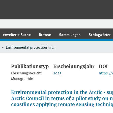
erweiterte Suche
Browse
Sammlungen
Schlagwörter
Environmental protection in the Arctic - support of German activities in the Arctic Council in terms of a pilot study on monitoring plastic litter on arctic coastlines applying remote sensing techniques
Publikationstyp
Erscheinungsjahr
DOI
Forschungsbericht
2023
https:/
Monographie
Environmental protection in the Arctic - su
Arctic Council in terms of a pilot study on m
coastlines applying remote sensing techni