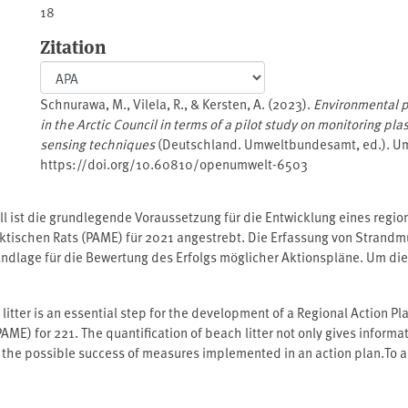
18
Zitation
Schnurawa, M., Vilela, R., & Kersten, A. (2023).
Environmental pr
in the Arctic Council in terms of a pilot study on monitoring plas
sensing techniques
(Deutschland. Umweltbundesamt, ed.). 
https://doi.org/10.60810/openumwelt-6503
ll ist die grundlegende Voraussetzung für die Entwicklung eines regio
ktischen Rats (PAME) für 2021 angestrebt. Die Erfassung von Strandm
dlage für die Bewertung des Erfolgs möglicher Aktionspläne. Um dies 
fassung von arktischen Stränden ermöglicht. Die traditionelle Erfassu
 Drohnenerfassungen unterstützt und erweitert. Die Entwicklung eine
litter is an essential step for the development of a Regional Action Pl
tspots von Strandmüll auf Grönland und Spitzbergen evaluiert. Zu d
ME) for 221. The quantification of beach litter not only gives informati
n Standmüllkartierungen sowie Informationen zu potenziellen Quellen u
te the possible success of measures implemented in an action plan.To 
ewertet wurden. Zur Auswertung wurdenein statistischer und ein Mod
t monitoring of the Arctic coastlines. Traditional beach litter monito
ie durchgeführt, in der das Potenzial verschiedener Fernerkundungs
te imagery or drone surveys. The derivation of a suitable methodology
dbarkeit einer (halb-) automatischen Klassifikation verglichen wurde