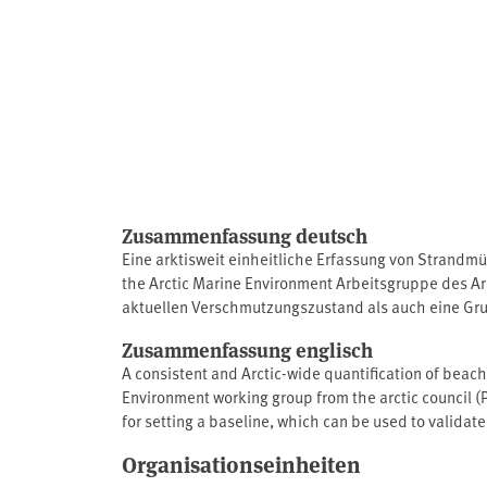
Zusammenfassung deutsch
Eine arktisweit einheitliche Erfassung von Strandmü
the Arctic Marine Environment Arbeitsgruppe des Ar
aktuellen Verschmutzungszustand als auch eine Grun
erforderlich, die eine kosten- und zeiteffiziente Er
Zusammenfassung englisch
fernerkundliche Methoden wie Satellitenbilder oder
A consistent and Arctic-wide quantification of beach 
Studie, und die Methodik wurde an ausgewählten Ho
Environment working group from the arctic council (PA
identifiziert, indem Daten von bereits existierende
for setting a baseline, which can be used to valida
Bevölkerungsdichte, Abwasserbehandlung usw.) ausg
necessary which allows for a cost- and time-efficien
einer geeigneten Methodik wurde eine Literaturstud
Organisationseinheiten
applying remote sensing techniques, such as satelli
Auflösung, Zeit- und Kosteneffizienz und der Anwen