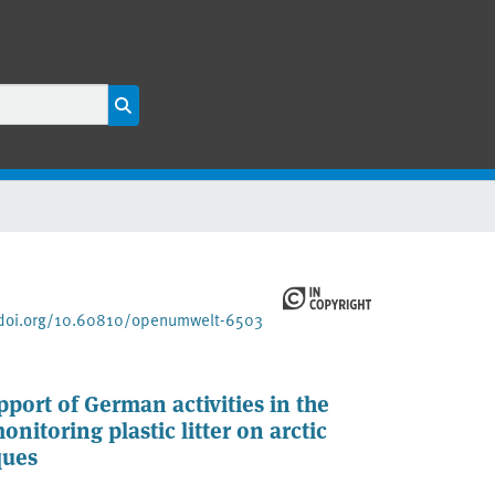
/doi.org/10.60810/openumwelt-6503
pport of German activities in the
onitoring plastic litter on arctic
ques