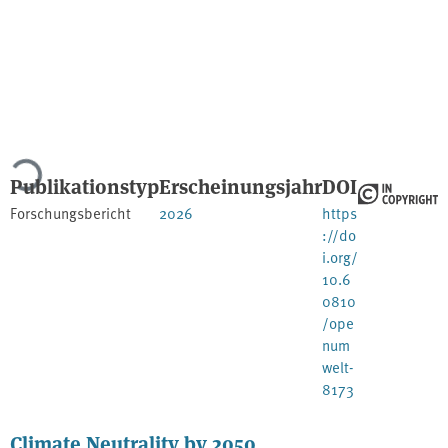
Lade...
Publikationstyp
Erscheinungsjahr
DOI
Forschungsbericht
2026
https
://do
i.org/
10.6
0810
/ope
num
welt-
8173
Climate Neutrality by 2050