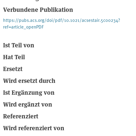
to the UNFCCC. This suggests that the reported values may not
Verbundene Publikation
adequately reflect the distribution of actual emissions,
particularly if emissions from point sources are not considered in
https://pubs.acs.org/doi/pdf/10.1021/acsestair.5c00234?
the official reports.
ref=article_openPDF
Ist Teil von
Hat Teil
Ersetzt
Wird ersetzt durch
Ist Ergänzung von
Wird ergänzt von
Referenziert
Wird referenziert von