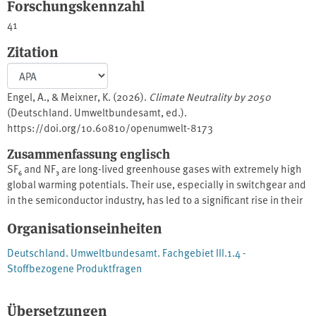
Forschungskennzahl
41
Zitation
Engel, A., & Meixner, K. (2026).
Climate Neutrality by 2050
(Deutschland. Umweltbundesamt, ed.).
https://doi.org/10.60810/openumwelt-8173
Zusammenfassung englisch
SF₆ and NF₃ are long-lived greenhouse gases with extremely high
global warming potentials. Their use, especially in switchgear and
in the semiconductor industry, has led to a significant rise in their
atmospheric mixing ratios globally.Regular measurements of both
Organisationseinheiten
substances were established at the Taunus Observatory of Goethe
University Frankfurt. The measurements are fully incorporated into
Deutschland. Umweltbundesamt. Fachgebiet III.1.4 -
the AGAGE network.As part of the project, extensive data on SF₆ in
Stoffbezogene Produktfragen
Germany were compiled and analysed from various sources. The
total emissions derived from the modeling calculations for
Übersetzungen
Germany are in good agreement with the total emissions reported