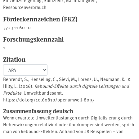
Effizienzsteigerung
,
Suffizienz
,
Nachhaltigkeit
,
Ressourcenverbrauch
Förderkennzeichen (FKZ)
3723 11 60 10
Forschungskennzahl
1
Zitation
Behrendt, S., Henseling, C., Sievi, M., Lorenz, U., Neumann, K., &
Hilty, L. (2026).
Rebound-Effekte durch digitale Leistungen und
Produkte
. Umweltbundesamt.
https://doi.org/10.60810/openumwelt-8097
Zusammenfassung deutsch
Wenn erwartete Umweltentlastungen durch Digitalisierung durch
Nebenwirkungen relativiert oder überkompensiert werden, spricht
man von Rebound-Effekten. Anhand von 28 Beispielen – von
Smart Homes über 5G bis zur additiven Fertigung – zeigt das