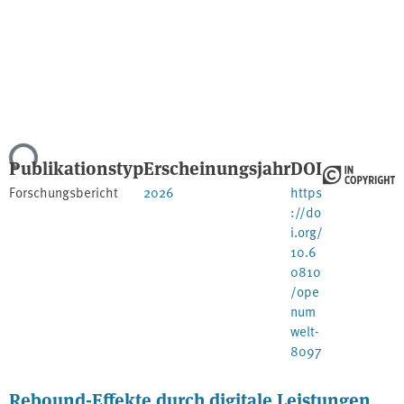
Lade...
Publikationstyp
Erscheinungsjahr
DOI
Forschungsbericht
2026
https
://do
i.org/
10.6
0810
/ope
num
welt-
8097
Rebound-Effekte durch digitale Leistungen