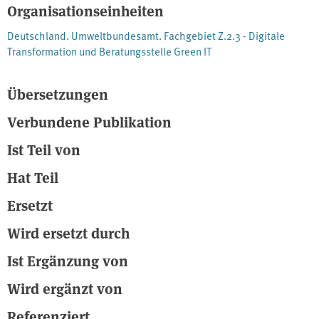
Organisationseinheiten
Projekt, dass diese Effekte tief in wachstumsorientierten
Wirtschaftslogiken verankert sind. Effizienzgewinne treiben neue
Deutschland. Umweltbundesamt. Fachgebiet Z.2.3 - Digitale
Anwendungen, steigenden Konsum, wachsenden Datenverkehr
Transformation und Beratungsstelle Green IT
sowie höheren Energie- und Ressourcenbedarf. Die Analyse
macht deutlich: Einfache Lösungen gibt es nicht. Notwendig ist
Übersetzungen
eine strategische Kombination aus Effizienz, Suffizienz,
Regulierung, transparenter Information, Kreislaufwirtschaft und
Verbundene Publikation
differenzierten Steuern, um Rebound-Effekte digitale Leistungen
und Produkte wirksam zu begrenzen.
Ist Teil von
Hat Teil
Ersetzt
Wird ersetzt durch
Ist Ergänzung von
Wird ergänzt von
Referenziert