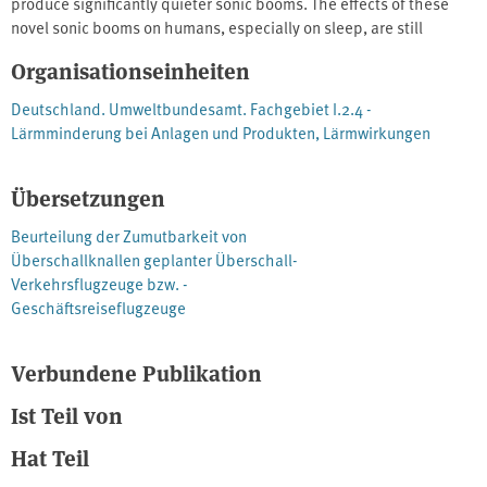
produce significantly quieter sonic booms. The effects of these
novel sonic booms on humans, especially on sleep, are still
unclear. In one study, 37 people were examined in a sleep
Organisationseinheiten
laboratory. The results show that sleep was more disturbed in the
low-boom condition, annoyance was higher, and self-rated sleep
Deutschland. Umweltbundesamt. Fachgebiet I.2.4 -
quality was worse than in the Mach cut-off condition (a noise-
Lärmminderung bei Anlagen und Produkten, Lärmwirkungen
reducing flight procedure). In addition, a literature review was
conducted, and its results were used to derive criteria for
Übersetzungen
assessing the acceptability of sonic booms from future civil
supersonic aircraft for the population.
Beurteilung der Zumutbarkeit von
Überschallknallen geplanter Überschall-
Verkehrsflugzeuge bzw. -
Geschäftsreiseflugzeuge
Verbundene Publikation
Ist Teil von
Hat Teil