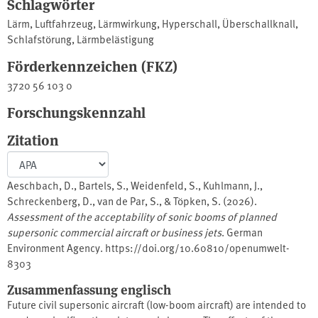
Schlagwörter
Lärm
,
Luftfahrzeug
,
Lärmwirkung
,
Hyperschall
,
Überschallknall
,
Schlafstörung
,
Lärmbelästigung
Förderkennzeichen (FKZ)
3720 56 103 0
Forschungskennzahl
Zitation
Aeschbach, D., Bartels, S., Weidenfeld, S., Kuhlmann, J.,
Schreckenberg, D., van de Par, S., & Töpken, S. (2026).
Assessment of the acceptability of sonic booms of planned
supersonic commercial aircraft or business jets
. German
Environment Agency. https://doi.org/10.60810/openumwelt-
8303
Zusammenfassung englisch
Future civil supersonic aircraft (low-boom aircraft) are intended to