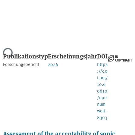
ade...
Publikationstyp
Erscheinungsjahr
DOI
Forschungsbericht
2026
https
://do
i.org/
10.6
0810
/ope
num
welt-
8303
Assessment of the acceptability of sonic