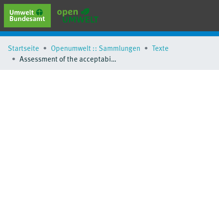
erweiterte Suche
Startseite
Openumwelt :: Sammlungen
Texte
Browse
Assessment of the acceptability of sonic booms of planned supersonic commercial aircraft or business jets
Sammlungen
Schlagwörter