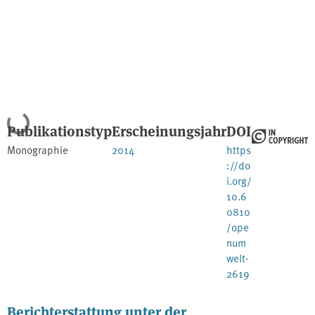
Lade...
Publikationstyp
Erscheinungsjahr
DOI
Monographie
2014
https
://do
i.org/
10.6
0810
/ope
num
welt-
2619
Berichterstattung unter der