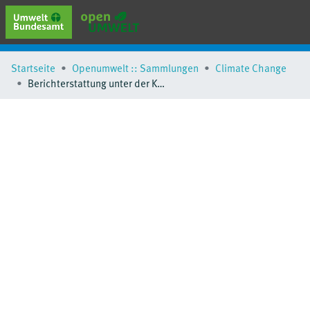
erweiterte Suche
Startseite
Openumwelt :: Sammlungen
Climate Change
Browse
Berichterstattung unter der Klimarahmenkonvention der Vereinten Nationen und dem Kyoto-Protokoll 2014
Sammlungen
Schlagwörter