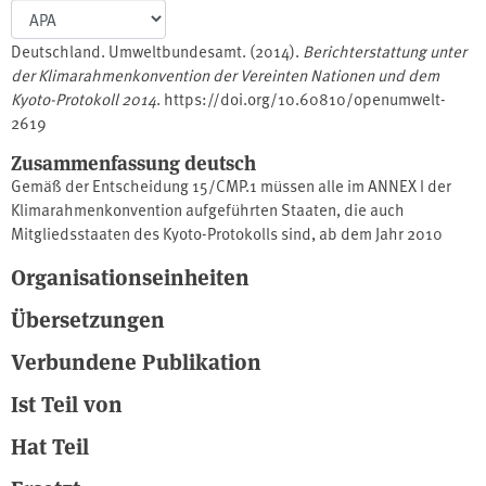
Deutschland. Umweltbundesamt. (2014).
Berichterstattung unter
der Klimarahmenkonvention der Vereinten Nationen und dem
Kyoto-Protokoll 2014
. https://doi.org/10.60810/openumwelt-
2619
Zusammenfassung deutsch
Gemäß der Entscheidung 15/CMP.1 müssen alle im ANNEX I der
Klimarahmenkonvention aufgeführten Staaten, die auch
Mitgliedsstaaten des Kyoto-Protokolls sind, ab dem Jahr 2010
jährliche Inventare vorlegen, um die flexiblen Mechanismen nach
Organisationseinheiten
Artikel 6, 12 und 17 des Kyoto-Protokolls in Anspruch nehmen zu
können.
Übersetzungen
Deutschland legt zusammen mit den Inventartabellen den
Nationalen Inventarbericht (NIR) vor, der sich auf den Zeitraum
Verbundene Publikation
der Inventartabellen bezieht und die Methoden sowie die
Ist Teil von
Datenquellen beschreibt, auf denen die Berechnungen basieren.
Quelle: http://www.umweltbundesamt.de/
Hat Teil