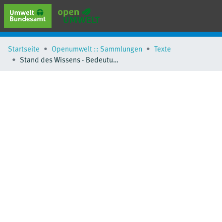
erweiterte Suche
Startseite
Openumwelt :: Sammlungen
Texte
Browse
Stand des Wissens - Bedeutung von Vorläufersubstanzen für die Bildung von UFP
Sammlungen
Schlagwörter