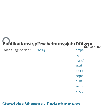
Lade...
Publikationstyp
Erscheinungsjahr
DOI
Forschungsbericht
2024
https
://do
i.org/
10.6
0810
/ope
num
welt-
7509
Stand des Wissens - Bedeutung von