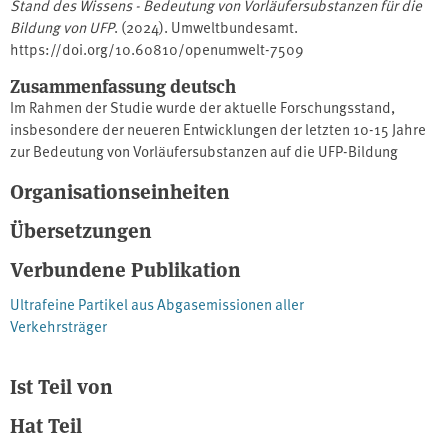
Stand des Wissens - Bedeutung von Vorläufersubstanzen für die
Bildung von UFP
. (2024). Umweltbundesamt.
https://doi.org/10.60810/openumwelt-7509
Zusammenfassung deutsch
Im Rahmen der Studie wurde der aktuelle Forschungsstand,
insbesondere der neueren Entwicklungen der letzten 10-15 Jahre
zur Bedeutung von Vorläufersubstanzen auf die UFP-Bildung
(Ultrafeine Partikel) recherchiert. Der Schwerpunkt lag auf der
Organisationseinheiten
Betrachtung der VOCs (Volatile Organic Compounds) und der SOA-
Bildung (Secondary Organic Aerosols), es wurden jedoch auch
Übersetzungen
weitere sekundäre Bildungsmechanismen, Quellen und Anteile
(z.B. Kondensate) in Kürze zusammengestellt und bewertet. Die
Verbundene Publikation
Studie richtet sich an Wissenschaftler*innen, Behörden und alle
Ultrafeine Partikel aus Abgasemissionen aller
Interessierten zum Thema Ultrafeinstaub und seine Quellen.
Verkehrsträger
Ist Teil von
Hat Teil