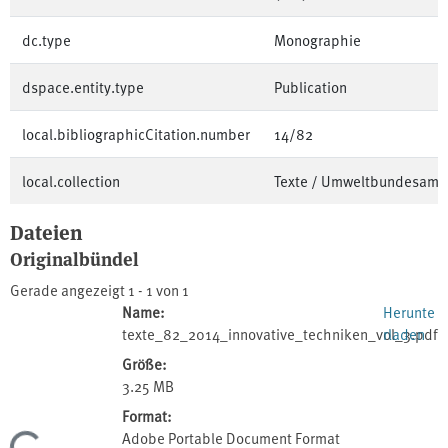
dc.type
Monographie
dspace.entity.type
Publication
local.bibliographicCitation.number
14/82
local.collection
Texte / Umweltbundesamt
Dateien
Originalbündel
Gerade angezeigt
1 - 1 von 1
Name:
Herunte
texte_82_2014_innovative_techniken_vol_3.pdf
rladen
Größe:
3.25 MB
Format:
Adobe Portable Document Format