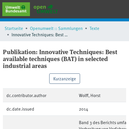
erweiterte Suche
Startseite
Openumwelt :: Sammlungen
Texte
Browse
Innovative Techniques: Best available techniques (BAT) in selected industrial areas
Sammlungen
Schlagwörter
Publikation:
Innovative Techniques: Best
available techniques (BAT) in selected
industrial areas
Kurzanzeige
dc.contributor.author
Wolff, Horst
dc.date.issued
2014
Band 3 des Berichts umfas
Verbreitung von Verfahren 