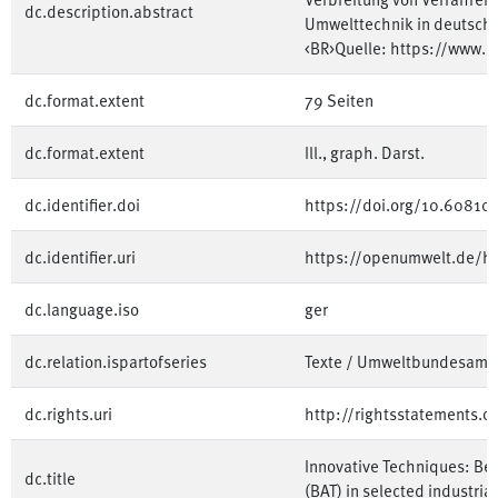
dc.description.abstract
Umwelttechnik in deutsche
<BR>Quelle: https://www
dc.format.extent
79 Seiten
dc.format.extent
Ill., graph. Darst.
dc.identifier.doi
https://doi.org/10.6081
dc.identifier.uri
https://openumwelt.de/
dc.language.iso
ger
dc.relation.ispartofseries
Texte / Umweltbundesamt
dc.rights.uri
http://rightsstatements.o
Innovative Techniques: Bes
dc.title
(BAT) in selected industria