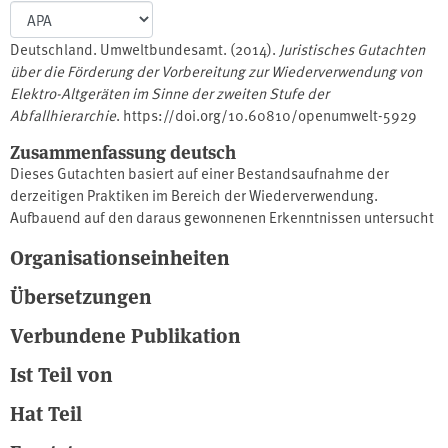
Deutschland. Umweltbundesamt. (2014).
Juristisches Gutachten
über die Förderung der Vorbereitung zur Wiederverwendung von
Elektro-Altgeräten im Sinne der zweiten Stufe der
Abfallhierarchie
. https://doi.org/10.60810/openumwelt-5929
Zusammenfassung deutsch
Dieses Gutachten basiert auf einer Bestandsaufnahme der
derzeitigen Praktiken im Bereich der Wiederverwendung.
Aufbauend auf den daraus gewonnenen Erkenntnissen untersucht
es Möglichkeiten zur Förderung der Vorbereitung zur
Organisationseinheiten
Wiederverwendung von Elektroaltgeräten im Sinne der zweiten
Stufe der Abfallhierarchie durch deren Institutionalisierung im
Übersetzungen
Elektro- und Elektronikgerätegesetz. Bei der Entwicklung eines
entsprechenden Modells war es jedoch der Grundgedanke,
Verbundene Publikation
bestehende Strukturen und Abläufe so weit wie möglich
Ist Teil von
unverändert zu belassen. Es soll möglichst wenig in die
unternehmerische Freiheit der Unternehmen eingegriffen werden,
Hat Teil
die sich bereits als Wiederverwendungseinrichtung betätigen
oder dies zu tun gedenken. Daher werden nur solche