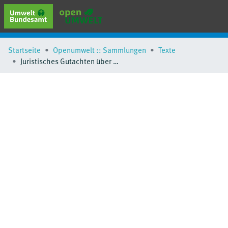
erweiterte Suche
Startseite
Openumwelt :: Sammlungen
Texte
Browse
Juristisches Gutachten über die Förderung der Vorbereitung zur Wiederverwendung von Elektro-Altgeräten im Sinne der zweiten Stufe der Abfallhierarchie
Sammlungen
Schlagwörter