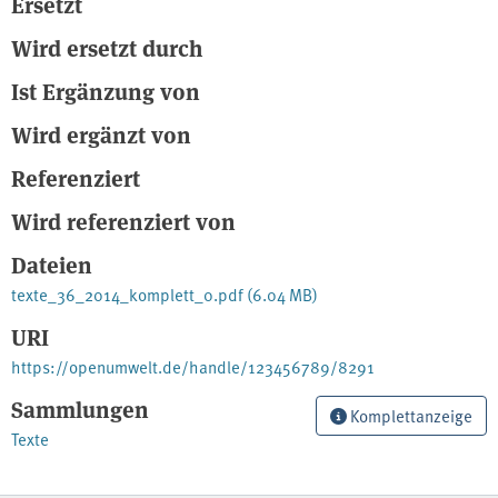
Ersetzt
Normierungen vorgeschlagen, die als Ergänzung zum
bestehenden System minimal notwendig sind. Sollte sich die
Wird ersetzt durch
Tätigkeit als Wiederverwendungseinrichtung dennoch nicht
wirtschaftlich ausüben lassen, so ist keine spezielle finanzielle
Ist Ergänzung von
Förderung vorgesehen.
Wird ergänzt von
Quelle: http://www.umweltbundesamt.de/
Referenziert
Wird referenziert von
Dateien
texte_36_2014_komplett_0.pdf
(6.04 MB)
URI
https://openumwelt.de/handle/123456789/8291
Sammlungen
Komplettanzeige
Texte