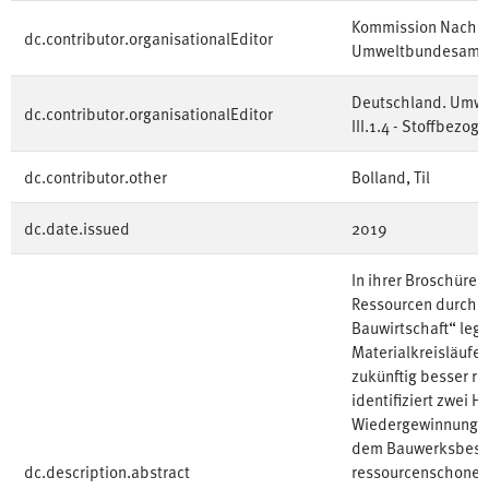
Kommission Nachha
dc.contributor.organisationalEditor
Umweltbundesamt
Deutschland. Umwe
dc.contributor.organisationalEditor
III.1.4 - Stoffbezo
dc.contributor.other
Bolland, Til
dc.date.issued
2019
In ihrer Broschüre 
Ressourcen durch Ma
Bauwirtschaft“ legt
Materialkreisläufe
zukünftig besser re
identifiziert zwei 
Wiedergewinnung v
dem Bauwerksbesta
dc.description.abstract
ressourcenschonen