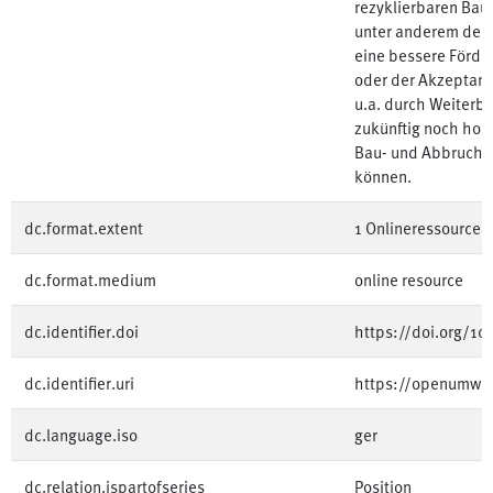
rezyklierbaren Bau
unter anderem der 
eine bessere Förde
oder der Akzeptanz
u.a. durch Weiterb
zukünftig noch hoh
Bau- und Abbruchab
können.
dc.format.extent
1 Onlineressource (
dc.format.medium
online resource
dc.identifier.doi
https://doi.org/1
dc.identifier.uri
https://openumwe
dc.language.iso
ger
dc.relation.ispartofseries
Position