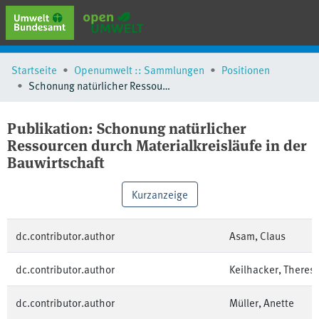
erweiterte Suche
Startseite
Openumwelt :: Sammlungen
Positionen
Browse
Schonung natürlicher Ressourcen durch Materialkreisläufe in der Bauwirtschaft
Sammlungen
Schlagwörter
Publikation:
Schonung natürlicher
Ressourcen durch Materialkreisläufe in der
Bauwirtschaft
Kurzanzeige
dc.contributor.author
Asam, Claus
dc.contributor.author
Keilhacker, Theres
dc.contributor.author
Müller, Anette