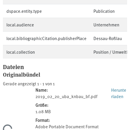
dspace.entity.type
Publication
local.audience
Unternehmen
local.bibliographicCitation.publisherPlace
Dessau-Roßlau
local.collection
Position / Umwelt
Dateien
Originalbündel
Gerade angezeigt
1 - 1 von 1
Name:
Herunte
2019_02_20_uba_knbau_bf.pdf
rladen
Größe:
1.08 MB
Format:
Adobe Portable Document Format