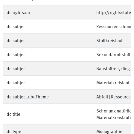
dc.rights.uri
http://rightsstate
dc.subject
Ressourcenschonu
dc.subject
Stoffkreislauf
dc.subject
Sekundärrohstoff
dc.subject
Baustoffrecycling
dc.subject
Materialkreislauf
dc.subject.ubaTheme
Abfall | Ressourcen
Schonung natürlich
dc.title
Materialkreisläufe 
dc.type
Monographie