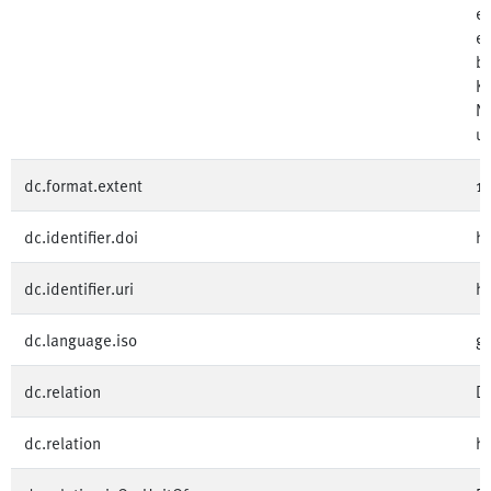
ei
em
be
Ko
Nu
un
dc.format.extent
1
dc.identifier.doi
h
dc.identifier.uri
h
dc.language.iso
ge
dc.relation
D
dc.relation
h