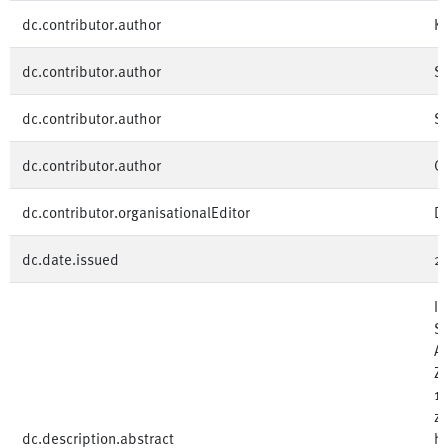
dc.contributor.author
Kh
dc.contributor.author
S
dc.contributor.author
St
dc.contributor.author
C
dc.contributor.organisationalEditor
D
dc.date.issued
2
In
Se
An
Zu
10
zu
dc.description.abstract
hi