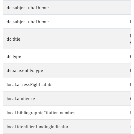
dc.subject.ubaTheme
Tr
dc.subject.ubaTheme
Di
Di
dc.title
A
dc.type
F
dspace.entity.type
Pu
local.accessRights.dnb
fr
local.audience
W
local.bibliographicCitation.number
8
local.identifier.fundingIndicator
3