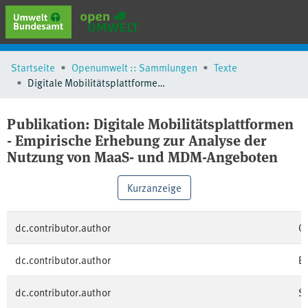
erweiterte Suche
Startseite
Openumwelt :: Sammlungen
Texte
Browse
Digitale Mobilitätsplattformen - Empirische Erhebung zur Analyse der Nutzung von MaaS- und MDM-Angeboten
Sammlungen
Schlagwörter
Publikation:
Digitale Mobilitätsplattformen
- Empirische Erhebung zur Analyse der
Nutzung von MaaS- und MDM-Angeboten
Kurzanzeige
dc.contributor.author
O
dc.contributor.author
Em
dc.contributor.author
Sc