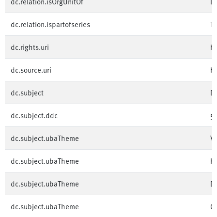
dc.relation.isOrgUnitOf
De
dc.relation.ispartofseries
Te
dc.rights.uri
ht
dc.source.uri
h
dc.subject
Di
dc.subject.ddc
5
dc.subject.ubaTheme
V
dc.subject.ubaTheme
Kl
dc.subject.ubaTheme
Di
dc.subject.ubaTheme
Cl