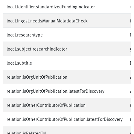
local.identifier.standardizedFundingIndicator
3
local.ingest.needsManualMetadataCheck
tr
local.researchtype
R
local.subject.researchIndicator
5
local.subtitle
Em
relation.isOrgUnitOfPublication
4
relation.isOrgUnitOfPublication.latestForDiscovery
4
relation.isOtherContributorOfPublication
8
relation.isOtherContributorOfPublication.latestForDiscovery
8
relation.isRelatedToL
e