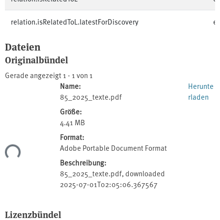
relation.isRelatedToL.latestForDiscovery
e
Dateien
Originalbündel
Gerade angezeigt
1 - 1 von 1
Name:
Herunte
85_2025_texte.pdf
rladen
Größe:
4.41 MB
Format:
Adobe Portable Document Format
ade...
Beschreibung:
85_2025_texte.pdf, downloaded
2025-07-01T02:05:06.367567
Lizenzbündel