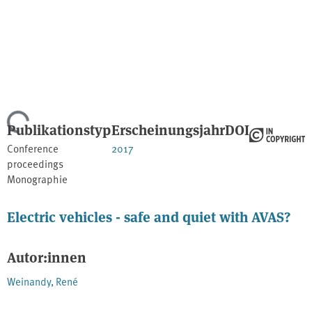
Lade...
Publikationstyp
Erscheinungsjahr
DOI
Conference
2017
proceedings
Monographie
Electric vehicles - safe and quiet with AVAS?
Autor:innen
Weinandy, René