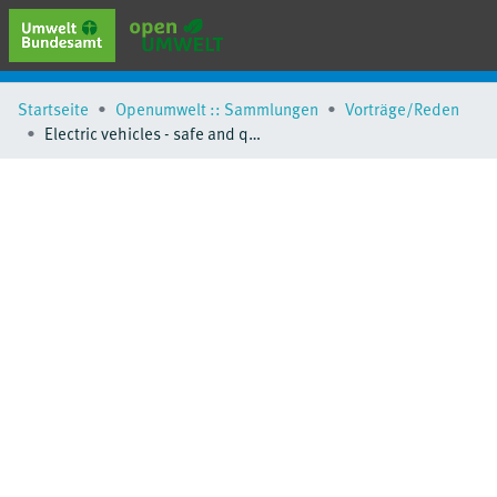
erweiterte Suche
Startseite
Openumwelt :: Sammlungen
Vorträge/Reden
Browse
Electric vehicles - safe and quiet with AVAS?
Sammlungen
Schlagwörter