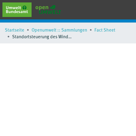
erweiterte Suche
Startseite
Openumwelt :: Sammlungen
Fact Sheet
Browse
Standortsteuerung des Windenergieausbaus an Land durch das Referenzertragsmodell
Sammlungen
Schlagwörter