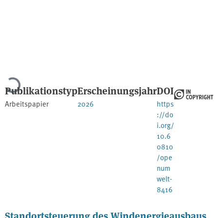
Lade...
Publikationstyp
Erscheinungsjahr
DOI
Arbeitspapier
2026
https
://do
i.org/
10.6
0810
/ope
num
welt-
8416
Standortsteuerung des Windenergieausbaus