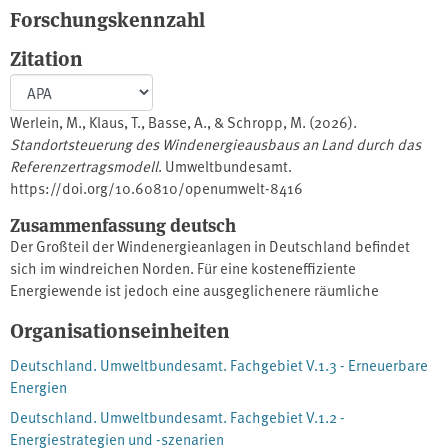
Forschungskennzahl
Zitation
Werlein, M., Klaus, T., Basse, A., & Schropp, M. (2026).
Standortsteuerung des Windenergieausbaus an Land durch das
Referenzertragsmodell
. Umweltbundesamt.
https://doi.org/10.60810/openumwelt-8416
Zusammenfassung deutsch
Der Großteil der Windenergieanlagen in Deutschland befindet
sich im windreichen Norden. Für eine kosteneffiziente
Energiewende ist jedoch eine ausgeglichenere räumliche
Verteilung wichtig. Diese Kurzstudie untersucht die
Organisationseinheiten
Steuerungswirkung des Referenzertragsmodells und diskutiert
mögliche Weiterentwicklungen, die auf eine homogenere
Deutschland. Umweltbundesamt. Fachgebiet V.1.3 - Erneuerbare
Verteilung der Windenergieanlagen und damit geringere
Energien
Systemkosten abzielen.
Deutschland. Umweltbundesamt. Fachgebiet V.1.2 -
Energiestrategien und -szenarien