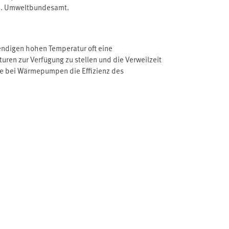
). Umweltbundesamt.
ndigen hohen Temperatur oft eine
ren zur Verfügung zu stellen und die Verweilzeit
re bei Wärmepumpen die Effizienz des
etischer Effizienz. Die effizientesten Ansätze
samt.de