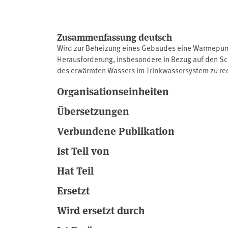
Zusammenfassung deutsch
Wird zur Beheizung eines Gebäudes eine Wärmepump
Herausforderung, insbesondere in Bezug auf den Sch
des erwärmten Wassers im Trinkwassersystem zu re
Gesamtsystems. Insgesamt erfordert die Trinkwasse
Organisationseinheiten
vereinen niedrigere Wassertemperaturen mit gleic
Übersetzungen
Verbundene Publikation
Ist Teil von
Hat Teil
Ersetzt
Wird ersetzt durch