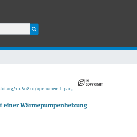
/doi.org/10.60810/openumwelt-3205
it einer Wärmepumpenheizung