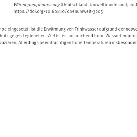
Wärmepumpenheizung
(Deutschland. Umweltbundesamt, ed.
https://doi.org/10.60810/openumwelt-3205
e eingesetzt, ist die Erwärmung von Trinkwasser aufgrund der notwe
utz gegen Legionellen. Ziel ist es, ausreichend hohe Wassertemperatu
duzieren. Allerdings beeinträchtigen hohe Temperaturen insbesonde
rerwärmung eine Verbindung von hygienischen Anforderungen und energ
hzeitig wirkungsvollem Legionellenschutz. Quelle: www.umweltbunde