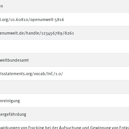
en
oi.org/10.60810/openumwelt-5816
penumwelt.de/handle/123456789/8261
mweltbundesamt
htsstatements.org/vocab/InC/1.0/
nreinigung
ergefährdung
irkungen von Fracking bei der Aufsuchung und Gewinnung von Erdga