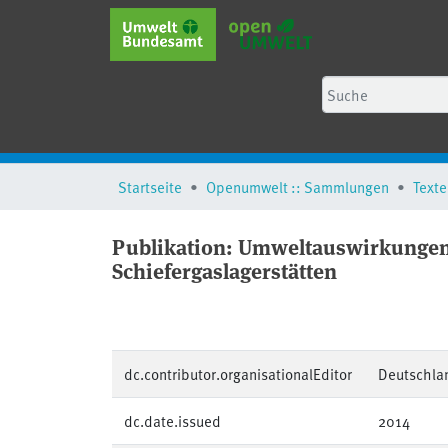
Startseite
Openumwelt :: Sammlungen
Texte
Publikation:
Umweltauswirkungen 
Schiefergaslagerstätten
dc.contributor.organisationalEditor
Deutschla
dc.date.issued
2014