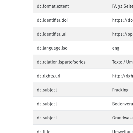
dc.format.extent
IV, 32 Seit
dc.identifier.doi
https://d
dc.identifier.uri
https://o
dc.language.iso
eng
dc.relation.ispartofseries
Texte / U
dc.rights.uri
http://rig
dc.subject
Fracking
dc.subject
Bodenveru
dc.subject
Grundwass
dc.title
Umweltausw