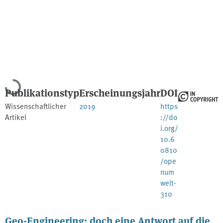
Lade...
Publikationstyp
Erscheinungsjahr
DOI
Wissenschaftlicher
2019
https
Artikel
://do
i.org/
10.6
0810
/ope
num
welt-
310
Geo-Engineering: doch eine Antwort auf die