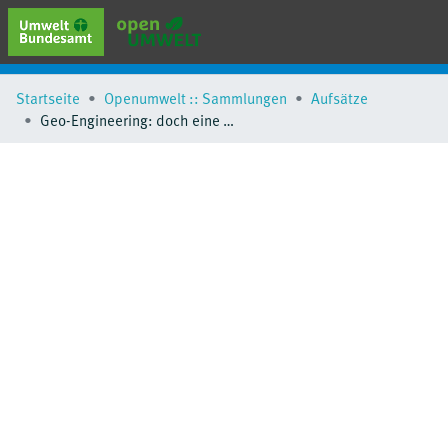
erweiterte Suche
Startseite
Openumwelt :: Sammlungen
Aufsätze
Browse
Geo-Engineering: doch eine Antwort auf die Klimakrise?
Sammlungen
Schlagwörter