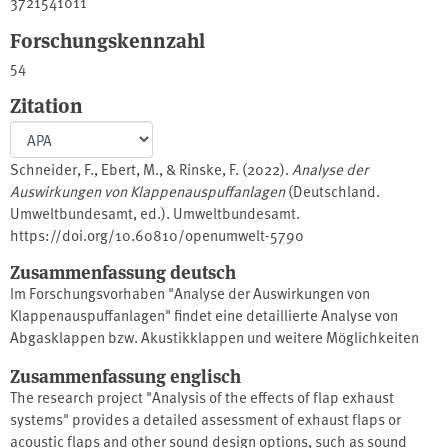
3721541011
Forschungskennzahl
54
Zitation
Schneider, F., Ebert, M., & Rinske, F. (2022).
Analyse der
Auswirkungen von Klappenauspuffanlagen
(Deutschland.
Umweltbundesamt, ed.). Umweltbundesamt.
https://doi.org/10.60810/openumwelt-5790
Zusammenfassung deutsch
Im Forschungsvorhaben "Analyse der Auswirkungen von
Klappenauspuffanlagen" findet eine detaillierte Analyse von
Abgasklappen bzw. Akustikklappen und weitere Möglichkeiten
des Sound-Designs, wie Soundgeneratoren oder Ansauganlagen
Zusammenfassung englisch
statt, um in einem Folgevorhaben Handlungsoptionen für den
The research project "Analysis of the effects of flap exhaust
Gesetzgeber aufzuzeigen und mit Messdaten zu unterlegen. Dazu
systems" provides a detailed assessment of exhaust flaps or
werden zuerst die Bauformen, Funktionsweisen und
acoustic flaps and other sound design options, such as sound
Verwendungsgründe der genannten Komponenten dokumentiert.