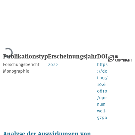
Lade...
Publikationstyp
Erscheinungsjahr
DOI
Forschungsbericht
2022
https
Monographie
://do
i.org/
10.6
0810
/ope
num
welt-
5790
Analyse der Auswirkungen von