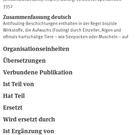
3352
Zusammenfassung deutsch
Antifouling-Beschichtungen enthalten in der Regel biozide
Wirkstoffe, die Aufwuchs (Fouling) durch Einzeller, Algen und
oftmals hartschalige Tiere – wie Seepocken oder Muscheln – auf
Schiffsrümpfen verhindern sollen. Bei diesen Beschichtungen, die
Organisationseinheiten
auch häufig im Sportbootbereich eingesetzt werden, lösen sich
die Wirkstoffe langsam aus der Farbe und gelangen ins
Übersetzungen
umliegende Wasser. Antifouling-Anstriche sind etwa im Abstand
von 1 - 2 Jahren zu erneuern, da sich die Wirkstoffe auswaschen.
Verbundene Publikation
Eine besonders große Menge an Wirkstoffen gelangt zu Beginn der
Ist Teil von
Saison ins Wasser, wenn frisch gestrichene Bootskörper zu Wasser
gelassen werden.
Hat Teil
Ersetzt
Wird ersetzt durch
Ist Ergänzung von