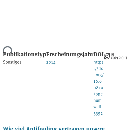
Lade...
Publikationstyp
Erscheinungsjahr
DOI
Sonstiges
2014
https
://do
i.org/
10.6
0810
/ope
num
welt-
3352
Wie viel Antifouling vertragen unsere