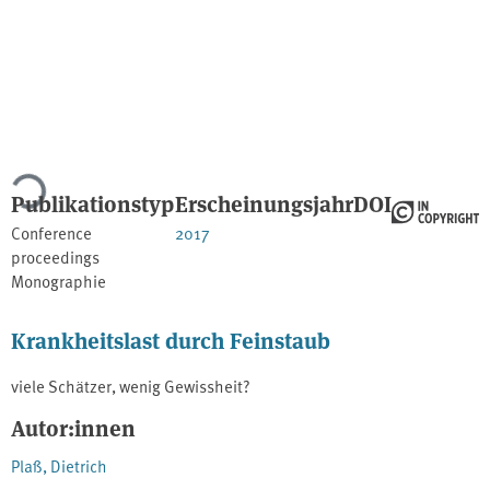
Lade...
Publikationstyp
Erscheinungsjahr
DOI
Conference
2017
proceedings
Monographie
Krankheitslast durch Feinstaub
viele Schätzer, wenig Gewissheit?
Autor:innen
Plaß, Dietrich