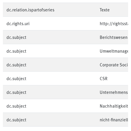
dc.relation.ispartofseries
Texte
dc.rights.uri
http://rightsst
dc.subject
Berichtswesen
dc.subject
Umweltmanage
dc.subject
Corporate Social
dc.subject
CSR
dc.subject
Unternehmensbe
dc.subject
Nachhaltigkeits
dc.subject
nicht-finanziell