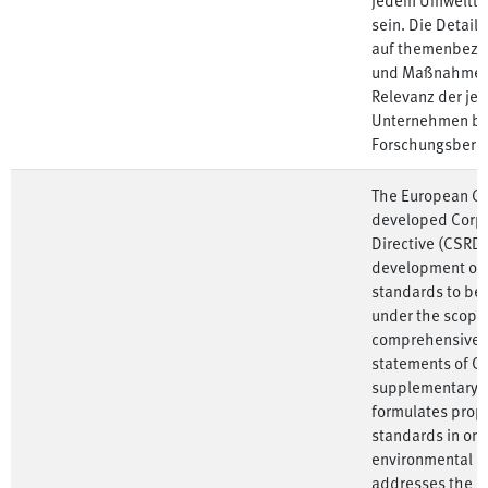
sein. Die Detail
auf themenbezoge
und Maßnahmen s
Relevanz der je
Unternehmen be
Forschungsberic
The European Co
developed Corpo
Directive (CSRD
development of 
standards to be 
under the scope 
comprehensive ev
statements of 
supplementary ex
formulates propo
standards in ord
environmental is
addresses the re