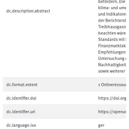
befördern. Die A
klima- und umw
dc.description.abstract
und Indikatoren 
der Berichtersta
Treibhausgasneu
beachten wäre u
Standards mit b
Finanzmarktakte
Empfehlungen be
Untersuchung de
Nachhaltigkeits
sowie weiterer e
dc.format.extent
1 Onlineressourc
dc.identifier.doi
https://doi.or
dc.identifier.uri
https://openu
dc.language.iso
ger