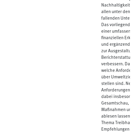
Nachhaltigkeits
allen unter den 
fallenden Unter
Das vorliegende 
einer umfassend
finanziellen Er
und ergänzender
zur Ausgestaltu
Berichterstattu
verbessern. Dabe
welche Anforder
über Umweltziel
stellen sind. Ne
Anforderungen a
dabei insbesond
Gesamtschau, au
Maßnahmen und i
ablesen lassen. 
Thema Treibhaus
Empfehlungen ge