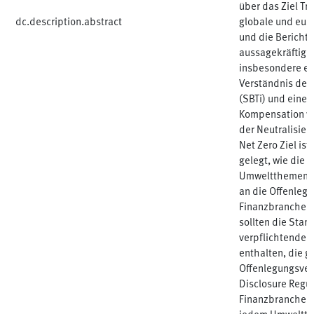
über das Ziel Tr
dc.description.abstract
globale und eur
und die Bericht
aussagekräftige
insbesondere ei
Verständnis der 
(SBTi) und eine K
Kompensation v
der Neutralisi
Net Zero Ziel ist
gelegt, wie die 
Umweltthemen k
an die Offenleg
Finanzbranche g
sollten die Stan
verpflichtenden
enthalten, die 
Offenlegungsver
Disclosure Regul
Finanzbranche zu
jedem Umweltthe