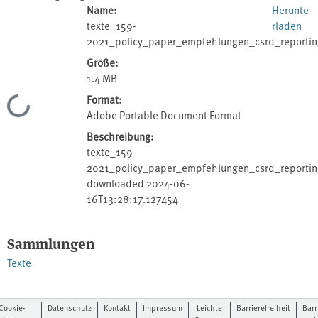
Name:
Herunte
texte_159-
rladen
2021_policy_paper_empfehlungen_csrd_reportin
Größe:
1.4 MB
Format:
Lade...
Adobe Portable Document Format
Beschreibung:
texte_159-
2021_policy_paper_empfehlungen_csrd_reportin
downloaded 2024-06-
16T13:28:17.127454
Sammlungen
Texte
Cookie-
Datenschutz
Kontakt
Impressum
Leichte
Barrierefreiheit
Barr