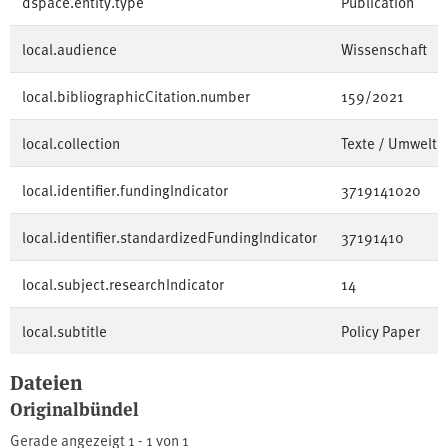
dspace.entity.type
Publication
local.audience
Wissenschaft
local.bibliographicCitation.number
159/2021
local.collection
Texte / Umwelt
local.identifier.fundingIndicator
3719141020
local.identifier.standardizedFundingIndicator
37191410
local.subject.researchIndicator
14
local.subtitle
Policy Paper
Dateien
Originalbündel
Gerade angezeigt
1 - 1 von 1