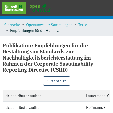
erweiterte Suche
Startseite
Openumwelt :: Sammlungen
Texte
Browse
Empfehlungen für die Gestaltung von Standards zur Nachhaltigkeitsberichterstattung im Rahmen der Corporate Sustainability Reporting Directive (CSRD)
Sammlungen
Schlagwörter
Publikation:
Empfehlungen für die
Gestaltung von Standards zur
Nachhaltigkeitsberichterstattung im
Rahmen der Corporate Sustainability
Reporting Directive (CSRD)
Kurzanzeige
dc.contributor.author
Lautermann, Chr
dc.contributor.author
Hoffmann, Esthe