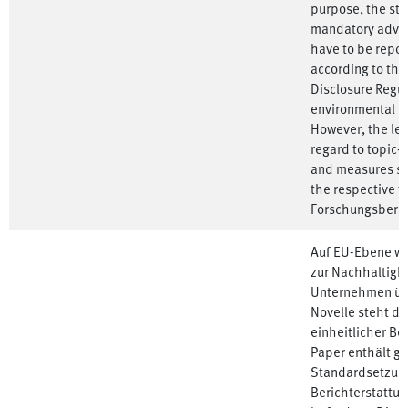
purpose, the sta
mandatory adver
have to be repor
according to the
Disclosure Regul
environmental t
However, the leve
regard to topic-r
and measures sh
the respective t
Forschungsberic
Auf EU-Ebene wir
zur Nachhaltigke
Unternehmen übe
Novelle steht di
einheitlicher Be
Paper enthält g
Standardsetzung
Berichterstattu