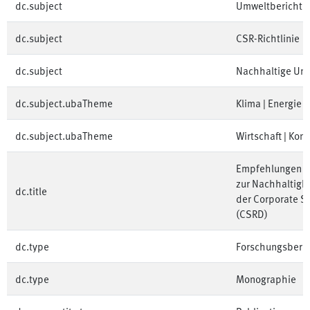
dc.subject
Umweltberichter
dc.subject
CSR-Richtlinie
dc.subject
Nachhaltige Un
dc.subject.ubaTheme
Klima | Energie
dc.subject.ubaTheme
Wirtschaft | Kon
Empfehlungen fü
zur Nachhaltigk
dc.title
der Corporate Su
(CSRD)
dc.type
Forschungsberic
dc.type
Monographie