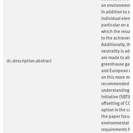
on environmental
In addition to s
individual eleme
particular on a c
which the result
to the achieveme
Additionally, th
neutrality is a
are made to alig
dc.description.abstract
greenhouse gas n
and European cl
on this more mean
recommended to 
understanding o
Initiative (SBTi) 
offsetting of CO2
option in the con
the paper focus
environmental i
requirements for 