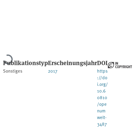
Lade...
Publikationstyp
Erscheinungsjahr
DOI
Sonstiges
2017
https
://do
i.org/
10.6
0810
/ope
num
welt-
3487