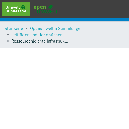
erweiterte Suche
Startseite
Openumwelt :: Sammlungen
Browse
Leitfäden und Handbücher
Sammlungen
Ressourcenleichte Infrastrukturen in Stadt und Region
Schlagwörter