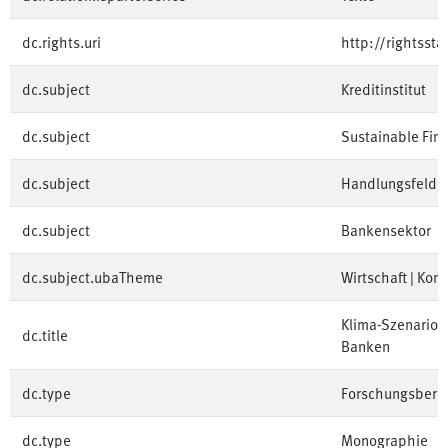
dc.rights.uri
http://rightsst
dc.subject
Kreditinstitut
dc.subject
Sustainable Fin
dc.subject
Handlungsfeld F
dc.subject
Bankensektor
dc.subject.ubaTheme
Wirtschaft | Kon
Klima-Szenarioa
dc.title
Banken
dc.type
Forschungsberic
dc.type
Monographie