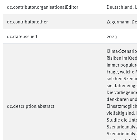
dc.contributor.organisationalEditor
Deutschland. U
dc.contributor.other
Zagermann, Den
dc.date.issued
2023
⁠Klima⁠-Szenario
Risiken im Kred
immer populärer
Frage, welche M
solchen Szenari
sie daher einges
Die vorliegende 
denkbaren und a
dc.description.abstract
Einsatzmöglichk
vielfältig sind. 
Studie die Unte
Szenarioanalysen
Szenarioanalyse