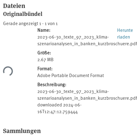
Dateien
Originalbündel
Gerade angezeigt
1 - 1 von 1
Name:
Herunte
2023-06-30_texte_97_2023_klima-
rladen
szenarioanalysen_in_banken_kurzbroschuere.pd
Größe:
2.67 MB
Format:
ade...
Adobe Portable Document Format
Beschreibung:
2023-06-30_texte_97_2023_klima-
szenarioanalysen_in_banken_kurzbroschuere.pdf
downloaded 2024-06-
16T12:47:12.759444
Sammlungen