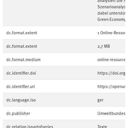
analysiert die S
Szenarioanalysen
dabei unterstütz
Green Economy z
dc.format.extent
1 Online-Ressour
dc.format.extent
2,7 MB
dc.format.medium
online resource
dc.identifier.doi
https://doi.or
dc.identifier.uri
https://openum
dc.language.iso
ger
dc.publisher
Umweltbundesa
dc.relation.ispartofseries
Texte