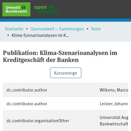
erweiterte Suche
Startseite
Openumwelt :: Sammlungen
Texte
Browse
Klima-Szenarioanalysen im Kreditgeschäft der Banken
Sammlungen
Schlagwörter
Publikation:
Klima-Szenarioanalysen im
Kreditgeschäft der Banken
Kurzanzeige
dc.contributor.author
Wilkens, Marco
dc.contributor.author
Leister, Johanne
Universität Augs
dc.contributor.organisationOther
Bankwirtschaft