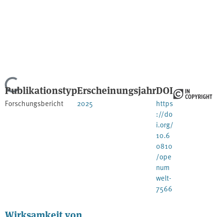
Lade...
Publikationstyp
Erscheinungsjahr
DOI
Forschungsbericht
2025
https
://do
i.org/
10.6
0810
/ope
num
welt-
7566
Wirksamkeit von