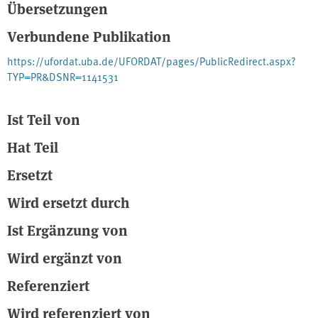
Übersetzungen
mitunter kompensieren. Dieser Bericht gibt einen Überblick über
biodiversitätsfördernde Maßnahmen für die Raumkulturen Obst,
Verbundene Publikation
Wein und Hopfen und stellt ein Konzept zum Ausgleich negativer
Auswirkungen vor.
https://ufordat.uba.de/UFORDAT/pages/PublicRedirect.aspx?
TYP=PR&DSNR=1141531
Ist Teil von
Hat Teil
Ersetzt
Wird ersetzt durch
Ist Ergänzung von
Wird ergänzt von
Referenziert
Wird referenziert von