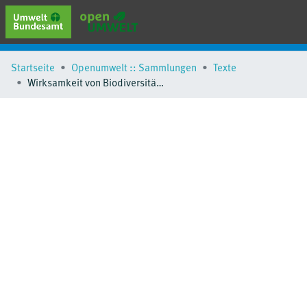
erweiterte Suche
Startseite
Openumwelt :: Sammlungen
Texte
Browse
Wirksamkeit von Biodiversitätsflächen(typen) zur Minderung der Umweltauswirkungen von Pflanzenschutzmitteln in Raumkulturen
Sammlungen
Schlagwörter