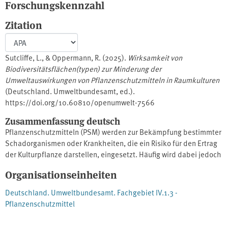
Forschungskennzahl
Zitation
Sutcliffe, L., & Oppermann, R. (2025).
Wirksamkeit von
Biodiversitätsflächen(typen) zur Minderung der
Umweltauswirkungen von Pflanzenschutzmitteln in Raumkulturen
(Deutschland. Umweltbundesamt, ed.).
https://doi.org/10.60810/openumwelt-7566
Zusammenfassung deutsch
Pflanzenschutzmitteln (PSM) werden zur Bekämpfung bestimmter
Schadorganismen oder Krankheiten, die ein Risiko für den Ertrag
der Kulturpflanze darstellen, eingesetzt. Häufig wird dabei jedoch
auch ein breites Spektrum von Nichtzielorganismen getötet oder
Organisationseinheiten
geschädigt. Nicht nur die Anwendungsfläche, sondern auch
angrenzende, unbehandelte Flächen können von PSM-
Deutschland. Umweltbundesamt. Fachgebiet IV.1.3 -
Auswirkungen betroffen sein. Ein ausreichender Anteil an
Pflanzenschutzmittel
geeigneten Flächen zur Förderung der Biodiversität kann negative
Auswirkungen einer PSM-Anwendung auf Nichtzielorganismen