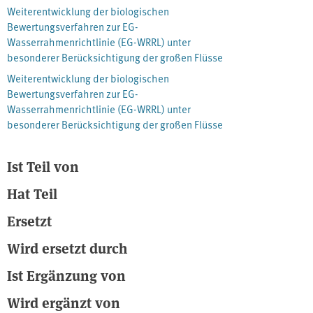
Weiterentwicklung der biologischen
bestand in der Verbesserung der Genauigkeit und
Bewertungsverfahren zur EG-
Zuverlässigkeit der biologischen Bewertungsverfahren. Der Fokus
Wasserrahmenrichtlinie (EG-WRRL) unter
des Projekts lag auf der Weiterentwicklung der biologischen
besonderer Berücksichtigung der großen Flüsse
Bewertungsverfahren: „Perlodes“, „PhytoFluss“ und „Phylib“. Bei
letztgenanntem Verfahren „Phylib“ waren die
Weiterentwicklung der biologischen
Weiterentwicklungen auf die Teilkomponenten Diatomeen und
Bewertungsverfahren zur EG-
Phytobenthos ohne Diatomeen (PoD) beschränkt.
Wasserrahmenrichtlinie (EG-WRRL) unter
besonderer Berücksichtigung der großen Flüsse
Ist Teil von
Hat Teil
Ersetzt
Wird ersetzt durch
Ist Ergänzung von
Wird ergänzt von