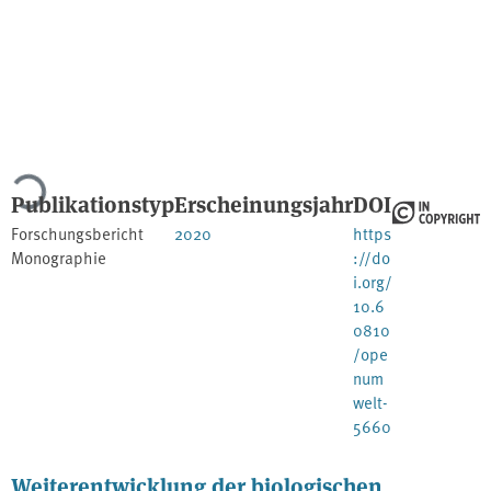
Lade...
Publikationstyp
Erscheinungsjahr
DOI
Forschungsbericht
2020
https
Monographie
://do
i.org/
10.6
0810
/ope
num
welt-
5660
Weiterentwicklung der biologischen