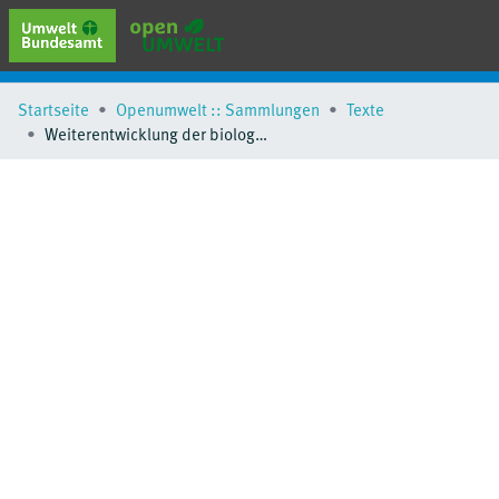
erweiterte Suche
Startseite
Openumwelt :: Sammlungen
Texte
Browse
Weiterentwicklung der biologischen Bewertungsverfahren zur EG-Wasserrahmenrichtlinie (EG-WRRL) unter besonderer Berücksichtigung der großen Flüsse
Sammlungen
Schlagwörter