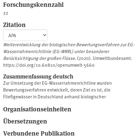
Forschungskennzahl
22
Zitation
Weiterentwicklung der biologischen Bewertungsverfahren zur EG-
Wasserrahmenrichtlinie (EG-WRRL) unter besonderer
Berücksichtigung der großen Flüsse
. (2020). Umweltbundesamt.
https://doi.org/10.60810/openumwelt-5660
Zusammenfassung deutsch
Zur Umsetzung der EG-Wasserrahmenrichtline wurden
Bewertungsverfahren entwickelt, deren Ziel es ist, die
Fließgewässer in Deutschland anhand biologischer
Qualitätskomponenten ökologisch zu bewerten. Im Projekt
Organisationseinheiten
„Weiterentwicklung der biologischen Bewertungsverfahren zur
EG-⁠Wasserrahmenrichtlinie⁠ (EG-WRRL) unter besonderer
Übersetzungen
Berücksichtigung der großen Flüsse“ wurden die in den
vergangenen Jahren gesammelten Erfahrungen und
Verbundene Publikation
Verbesserungsvorschläge der Anwender bearbeitet. Das Ziel