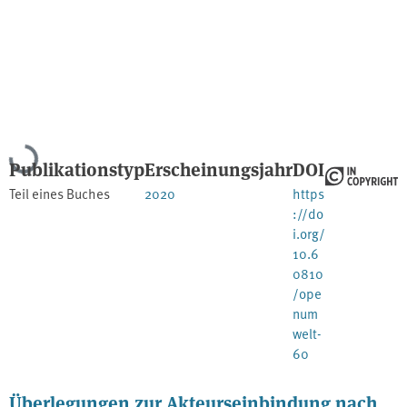
Lade...
Publikationstyp
Erscheinungsjahr
DOI
Teil eines Buches
2020
https
://do
i.org/
10.6
0810
/ope
num
welt-
60
Überlegungen zur Akteurseinbindung nach