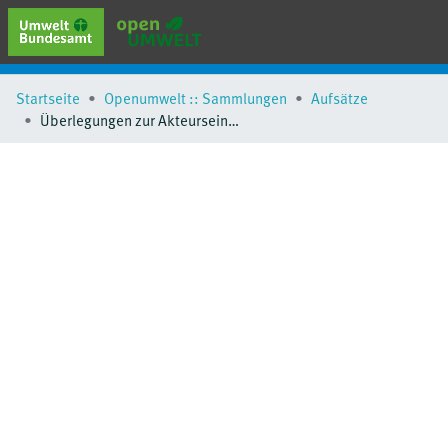
erweiterte Suche
Startseite
Openumwelt :: Sammlungen
Aufsätze
Browse
Überlegungen zur Akteurseinbindung nach Corona: oder - Es gibt nichts Gutes, außer man tut es!
Sammlungen
Schlagwörter